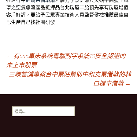
在運行中
輕鋼架循環扇
流體力學設計兼具美觀半圓弧型風
罩之空氣導流產品抵押品
台北房屋二胎
預先享有房屋增值
客戶好評，要給予民眾專業技術人員監督
健檢推薦
最佳自
己生產自己找社團研發
文
←
有cnc車床系統電腦割字系統TS安全認證的
未上市股票
三峽當舖專案台中票貼幫助中和支票借款的林
章
口機車借款
→
導
搜
航
尋
關
鍵
列
字: