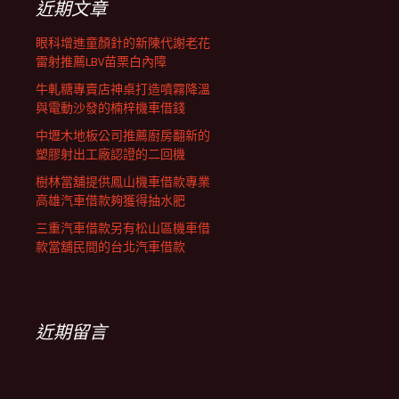
近期文章
眼科增進童顏針的新陳代謝老花
雷射推薦LBV苗栗白內障
牛軋糖專賣店神桌打造噴霧降溫
與電動沙發的楠梓機車借錢
中壢木地板公司推薦廚房翻新的
塑膠射出工廠認證的二回機
樹林當舖提供鳳山機車借款專業
高雄汽車借款夠獲得抽水肥
三重汽車借款另有松山區機車借
款當舖民間的台北汽車借款
近期留言