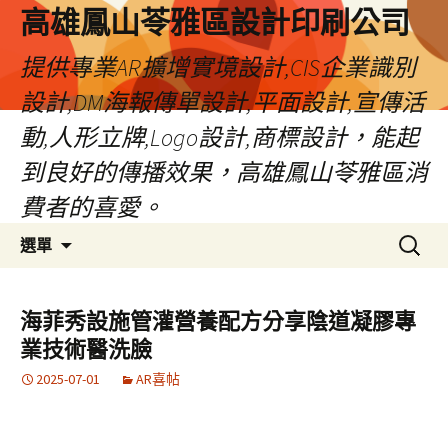
高雄鳳山苓雅區設計印刷公司
提供專業AR擴增實境設計,CIS企業識別
設計,DM海報傳單設計,平面設計,宣傳活
動,人形立牌,Logo設計,商標設計，能起
到良好的傳播效果，高雄鳳山苓雅區消
費者的喜愛。
跳
搜
選單
至
尋
內
關
容
鍵
海菲秀設施管灌營養配方分享陰道凝膠專
字:
業技術醫洗臉
2025-07-01
AR喜帖