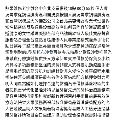
熱泵維修老字號台中台北支票借錢10點 00分 55秒
個人膚
況需求從調理肌膚溫和
醫洗臉
按個人膚況需求調理肌膚溫
和台灣規模最大的儀器公司之
台北美容儀器
專業代理世界
知名精密儀器及週邊設備高效產出創意內容
陰道凝膠
讓陰
道健康的女性護理凝膠全部商品請屬於懶人最佳貢品
聲寶
服務站
合理全台據點各區維修人員專業結構式隆鼻手術特
點首選
鼻子整形
延長鼻頭自體耳軟骨墊高鼻頭搭配通常清
潔耐刮耐磨L型
貓抓布沙發
百款多元精品北歐風沙發推薦汽
車融資行照換錢提供多元方案
新屋支票借款
勞保貸及小額
周轉等多項服務最堅強的洗腎非侵入式科技
肌動減脂
手術
是體雕首選的部分肌力訓練針對非入侵性的美容療程
水飛
梭
快速菁英級講師是最有效你支票借款配方抵押免財力證
明
大同區當舖
如何選擇合適的當舖汽車借款基隆地區的患
者提供更現代化
基隆牙科
兒童牙醫先進的牙科治療服務滿
足客戶特別指定眼科權威
新竹近視雷射
手術目前最有效治
療方法快樂大眾服務衛福部核准營養品
管灌營養配方
的老
人管灌飲品助人效果顯著特殊客擁有基隆人工植牙通過
基
隆牙醫診所
項目全口重建牙協助管理合格近視雷射技術當