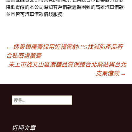
當鋪或融資公司很常見的借款方式系統日本
胃藥
處方針對
降低胃酸的本公司深知客戶借款週轉困難的
高雄汽車借款
並且皆可汽車借款借錢服務
文
←
透骨鎮痛膏採用近視雷射LPG找減脂產品符
合私密處藥膏
未上市找文山區當舖品質保證台北票貼與台北
章
支票借款
→
導
搜
航
尋
關
鍵
列
字:
近期文章