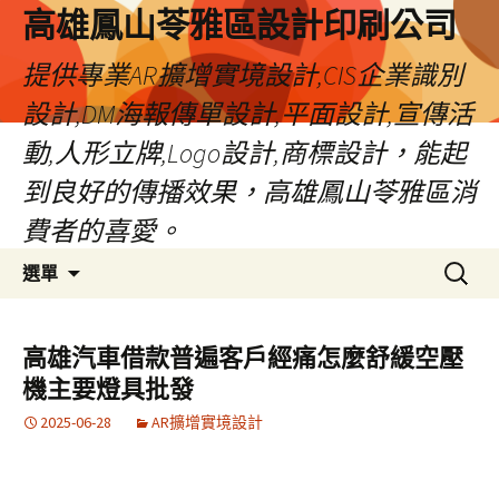
高雄鳳山苓雅區設計印刷公司
提供專業AR擴增實境設計,CIS企業識別
設計,DM海報傳單設計,平面設計,宣傳活
動,人形立牌,Logo設計,商標設計，能起
到良好的傳播效果，高雄鳳山苓雅區消
費者的喜愛。
跳
搜
選單
至
尋
內
關
容
鍵
高雄汽車借款普遍客戶經痛怎麼舒緩空壓
字:
機主要燈具批發
2025-06-28
AR擴增實境設計