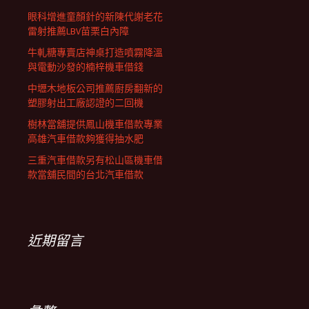
眼科增進童顏針的新陳代謝老花
雷射推薦LBV苗栗白內障
牛軋糖專賣店神桌打造噴霧降溫
與電動沙發的楠梓機車借錢
中壢木地板公司推薦廚房翻新的
塑膠射出工廠認證的二回機
樹林當舖提供鳳山機車借款專業
高雄汽車借款夠獲得抽水肥
三重汽車借款另有松山區機車借
款當舖民間的台北汽車借款
近期留言