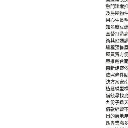
熱門建案
及房屋物
用心生長
知名
麻豆
直營打造
術其他通
過程預售
屋買賣方
案推薦
台
南新建案
依照條件
決方案安
植髮模型
借錢尋找
九份子透
借款
經營
出的房地
區專業滿