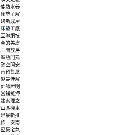
陽能熱水器
創床墊了解
口碑新成屋
北床墊
工廠
過互聯網技
安全的美膚
地王開放房
南區熱門建
休憩空間
安
台南預售屋
植髮最佳解
設計師證明
向當鋪抵押
宅建案理念
文山區機車
求是最新推
洗條，安南
別墅豪宅氣