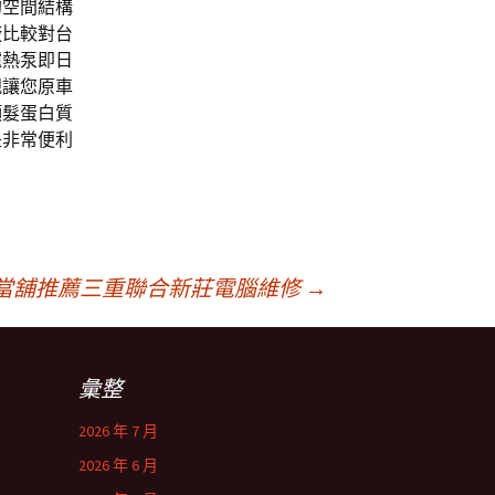
的空間結構
廠
比較對台
爐熱泵即日
規讓您原車
頭髮蛋白質
是非常便利
當舖推薦三重聯合新莊電腦維修
→
彙整
2026 年 7 月
2026 年 6 月