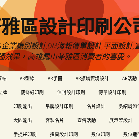
苓雅區設計印刷公
S企業識別設計,DM海報傳單設計,平面設計,宣
播效果，高雄鳳山苓雅區消費者的喜愛。
喜帖
AR型錄
AR手冊
AR擴增實境設計
AR活動
立牌
便條紙印刷
信封設計印刷
傳單設計印刷
印刷輸出
吊牌設計印刷
名片設計
吳紹琥如
大圖輸出
客製名片
宣傳活動
展示架設計
手提袋印刷
摺頁設計印刷
數位印刷
數位造