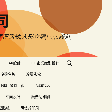
司
傳活動,人形立牌,Logo設計,
搜
AR設計
CIS企業識別設計
尋
關
冷燙名片
冷燙彩盒
鍵
字:
何運用微創手術
品牌包裝
平面設計
廣告扇印刷
型貼紙
明信片印刷