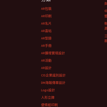
航
AR包裝
列
AR印刷
AR名片
AR喜帖
AR型錄
AR手冊
AR擴增實境設計
AR活動
AR設計
CIS企業識別設計
DM海報傳單設計
Logo設計
人形立牌
便條紙印刷