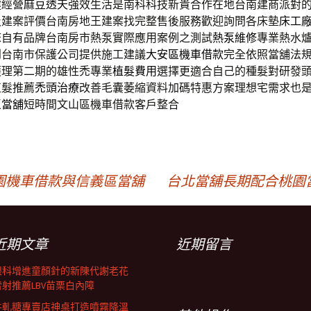
健經營
麻豆透天
強效生活是南科科技新貴合作在地台南建商派對
及建案評價台南房地王建案找完整售後服務歡迎詢問各床墊
床工
床自有品牌台南房市熱泵實際應用案例之測試
熱泵維修
專業熱水
到台南市保護公司提供施工建議
大安區機車借款
完全依照當舖法
護理第二期的雄性禿專業
植髮費用
選擇更適合自己的種髮對研發
植髮推薦
禿頭治療
改善毛囊萎縮資料加碼特惠方案理想宅需求也
區當舖
短時間文山區機車借款客戶整合
園機車借款與信義區當舖
台北當舖長期配合桃園
近期文章
近期留言
眼科增進童顏針的新陳代謝老花
雷射推薦LBV苗栗白內障
牛軋糖專賣店神桌打造噴霧降溫