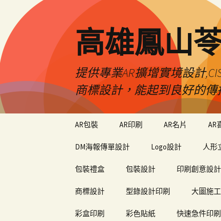
高雄鳳山
提供專業AR擴增實境設計,CI
商標設計，能起到良好的傳
跳
AR包裝
AR印刷
AR名片
AR
至
內
DM海報傳單設計
Logo設計
人形
容
包裝禮盒
包裝設計
印刷創意設計
商標設計
型錄設計印刷
大圖施工
彩盒印刷
彩色貼紙
快速急件印刷