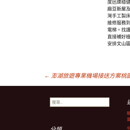
度迅速穩
麻豆新屋
灣手工製
維修服務
電梯。找
直接補好
安排
文山
文
←
澎湖旅遊專業機場接送方案桃
章
搜
尋
導
關
鍵
字:
分類