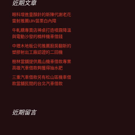
近期文章
眼科增進童顏針的新陳代謝老花
雷射推薦LBV苗栗白內障
牛軋糖專賣店神桌打造噴霧降溫
與電動沙發的楠梓機車借錢
中壢木地板公司推薦廚房翻新的
塑膠射出工廠認證的二回機
樹林當舖提供鳳山機車借款專業
高雄汽車借款夠獲得抽水肥
三重汽車借款另有松山區機車借
款當舖民間的台北汽車借款
近期留言