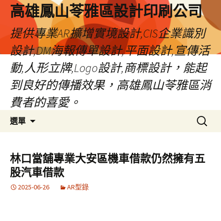
高雄鳳山苓雅區設計印刷公司
提供專業AR擴增實境設計,CIS企業識別
設計,DM海報傳單設計,平面設計,宣傳活
動,人形立牌,Logo設計,商標設計，能起
到良好的傳播效果，高雄鳳山苓雅區消
費者的喜愛。
跳
搜
選單
至
尋
內
關
容
鍵
林口當舖專業大安區機車借款仍然擁有五
字:
股汽車借款
2025-06-26
AR型錄