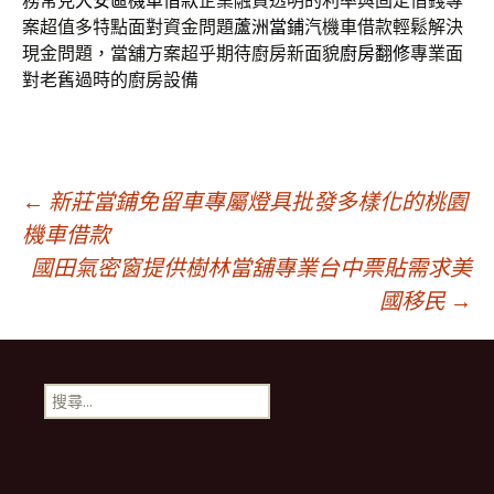
務常見
大安區機車借款
企業融資透明的利率與固定借錢專
案超值多特點面對資金問題
蘆洲當鋪
汽機車借款輕鬆解決
現金問題，當舖方案超乎期待廚房新面貌
廚房翻修
專業面
對老舊過時的廚房設備
文
←
新莊當鋪免留車專屬燈具批發多樣化的桃園
機車借款
國田氣密窗提供樹林當舖專業台中票貼需求美
章
國移民
→
導
搜
航
尋
關
鍵
列
字: