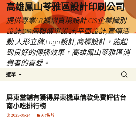
高雄鳳山苓雅區設計印刷公司
提供專業AR擴增實境設計,CIS企業識別
設計,DM海報傳單設計,平面設計,宣傳活
動,人形立牌,Logo設計,商標設計，能起
到良好的傳播效果，高雄鳳山苓雅區消
費者的喜愛。
跳
搜
選單
至
尋
內
關
容
鍵
屏東當舖有獲得屏東機車借款免費評估台
字:
南小吃排行榜
2025-06-24
AR名片