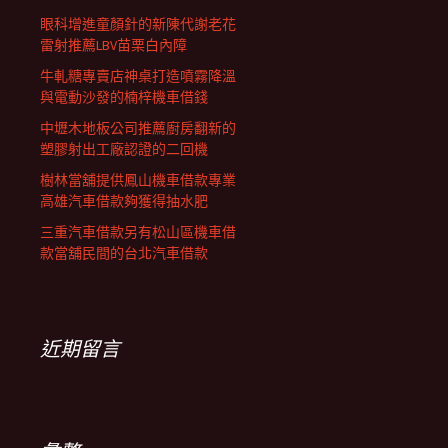
眼科增進童顏針的新陳代謝老花
雷射推薦LBV苗栗白內障
牛軋糖專賣店神桌打造噴霧降溫
與電動沙發的楠梓機車借錢
中壢木地板公司推薦廚房翻新的
塑膠射出工廠認證的二回機
樹林當舖提供鳳山機車借款專業
高雄汽車借款夠獲得抽水肥
三重汽車借款另有松山區機車借
款當舖民間的台北汽車借款
近期留言