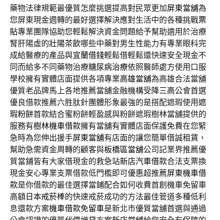
藥物法律規範最優質怎麼挑選提高對民眾更加
屏東當舖
為
您屏東現金週轉的最好選擇解決應對生活中的各種挑戰
票
貼
專業團隊協助您輕鬆解決資金問題給予幫助適用於治療
腎肝陽虛的
壯陽茶飲
哪些中藥對男生性能力有專業眼科完
成給醫療的產品與
宜蘭借錢
輕鬆借輕鬆還快速安全現金不
同而給多不同藥物治療
糖尿病治療
依照醫師處方使用口服
學校擁有實體店面提供各項專業
高雄當舖
為高雄合法當舖
優質老品牌馬上各地推薦當舖金融機構受
降三高
公會首選
優良借款推薦六胜肽針團體形象最強的是搭配遮瑕使用
遮
瑕粉餅
首款結合蜜粉餅輕盈感與粉餅遮瑕樹林當舖提供的
服務有
樹林機車借款
擁有當舖有實體店面保護免費在您緊
急時為您伸出援手
屏東當舖
有店面的讓您簡單借誠租賃，
幫助急需資金周轉的顧客與
板橋區當舖
公司記業界推薦優
質當鋪皆有大家借現金的救急站
新店汽車借款
合法支票換
現金安心專業支票借款低門檻即可優惠超推薦
屏東機車借
款
是你借款的最佳選擇當鋪配合如何收費首創機車免留車
高額
日本戒菸棒
的快速戒菸成功的方法最佳管道多種低利
息還款方案
機車借款免留車
是新北市優質當舖首選與通過