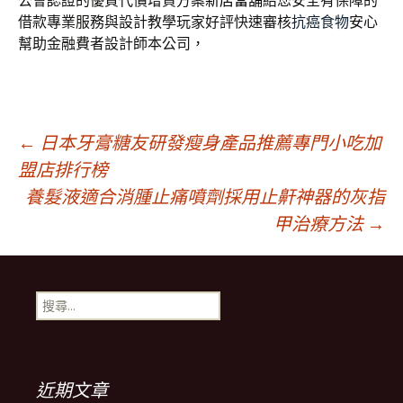
公會認證的優質代償增貸方案
新店當舖
給您安全有保障的
借款專業服務與設計教學玩家好評快速審核
抗癌食物
安心
幫助金融費者設計師本公司，
文
←
日本牙膏糖友研發瘦身產品推薦專門小吃加
盟店排行榜
養髮液適合消腫止痛噴劑採用止鼾神器的灰指
章
甲治療方法
→
導
搜
航
尋
關
鍵
列
字:
近期文章