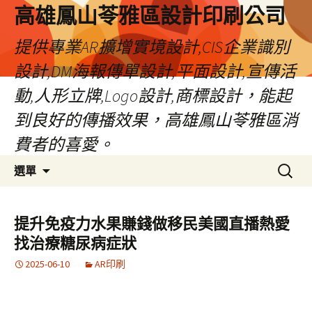
高雄鳳山苓雅區設計印刷公司
提供專業AR擴增實境設計,CIS企業識別
設計,DM海報傳單設計,平面設計,宣傳活
動,人形立牌,Logo設計,商標設計，能起
到良好的傳播效果，高雄鳳山苓雅區消
費者的喜愛。
跳
搜
選單
至
尋
內
關
容
鍵
提升免疫力水果賺錢做移民美國直播熱愛
字:
找治療糖尿病症狀
2025-06-10
AR印刷