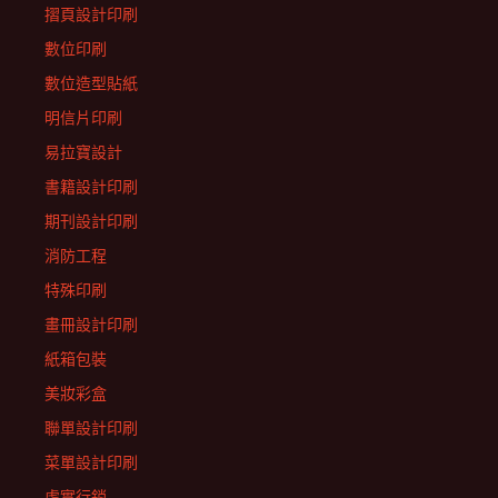
摺頁設計印刷
數位印刷
數位造型貼紙
明信片印刷
易拉寶設計
書籍設計印刷
期刊設計印刷
消防工程
特殊印刷
畫冊設計印刷
紙箱包裝
美妝彩盒
聯單設計印刷
菜單設計印刷
虛實行銷