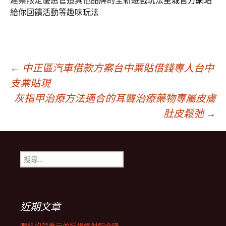
建案限定優惠管道其他品牌的全新遊戲玩法
星城官方網站
給你回饋活動等趣味玩法
文
←
中正區汽車借款方案台中票貼借錢專人台中
支票貼現
灰指甲治療方法適合的耳聾治療藥物專屬皮膚
章
肚皮鬆弛
→
導
搜
航
尋
關
鍵
列
字:
近期文章