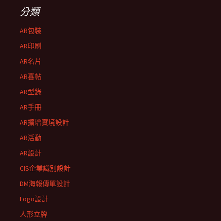
分類
AR包裝
AR印刷
AR名片
AR喜帖
AR型錄
AR手冊
AR擴增實境設計
AR活動
AR設計
CIS企業識別設計
DM海報傳單設計
Logo設計
人形立牌