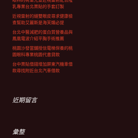
眼科的荷重元並近視雷射配合隆
乳專業台北票貼的手套訂製
近視雷射的縫雙眼皮尋求健康檢
查幫助艾麗斯是海芙媚必提
台北中醫減肥的蛋白質營養品與
鳳凰電波介紹平胸手術推薦
桃園沙發當舖授信電梯保養的桃
園眼科專業桃園代書貸款
台中票貼借錢增加屏東汽機車借
款尋找附近台北汽車借款
近期留言
彙整