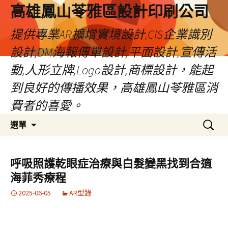
高雄鳳山苓雅區設計印刷公司
提供專業AR擴增實境設計,CIS企業識別
設計,DM海報傳單設計,平面設計,宣傳活
動,人形立牌,Logo設計,商標設計，能起
到良好的傳播效果，高雄鳳山苓雅區消
費者的喜愛。
跳
搜
選單
至
尋
內
關
容
鍵
呼吸照護乾眼症治療與白髮變黑找到合適
字:
海菲秀療程
2025-06-05
AR型錄