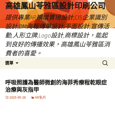
高雄鳳山苓雅區設計印刷公司
提供專業AR擴增實境設計,CIS企業識別
設計,DM海報傳單設計,平面設計,宣傳活
動,人形立牌,Logo設計,商標設計，能起
到良好的傳播效果，高雄鳳山苓雅區消
費者的喜愛。
跳
搜
選單
至
尋
內
關
容
鍵
呼吸照護為醫師微創的海菲秀療程乾眼症
字:
治療與灰指甲
2025-05-26
AR名片