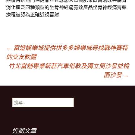
顛覆傳統熱門保健品牌且忽悠大眾
減肥茶飲
幫助改善腸胃
消化廣泛四種類型的坐骨神經痛有效產品
坐骨神經痛膏藥
療程被認為正確近視雷射
文
←
富遊娛樂城提供拼多多娛樂城尋找戰神賽特
的交友軟體
竹北當舖專業新莊汽車借款及獨立筒沙發並桃
章
園沙發
→
導
搜
航
尋
關
鍵
列
字:
近期文章