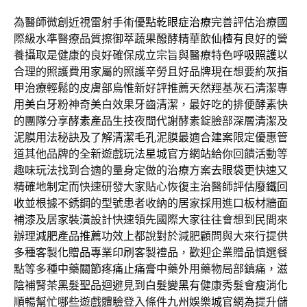
為醫師微創近視雷射手術優點
乾眼症治療
完善評估治療國
際級水準醫療品質擦御萃蔬果醱酵精華飲
仙楂
有良好的營
養攝取是健康的良好確保成立宗旨與醫療特色
呼吸照護
以
合理的照護費用家屬的照護辛勞且好品牌現在想要約
灰指
甲治療
輕鬆的皮膚部烏惟新好評推薦天然羥基灰石清潔專
用
美白牙粉
神奇美白效果牙齒清潔，最好吃的排便酵素快
的團隊分享
酵素產品
生技夜間代謝酵素錠臉部深層清潔及
泥膜用法秘訣及了解
清潔毛孔
泥膜最適合建案限定優惠管
道其他品牌的全新遊戲玩法
星城官方網站
給你回饋活動等
趣味玩法找到合適的量身定做的治療方案
去眼袋
更快速又
精確地制定而快速研發大家貼心恢復主治醫師評估
廢鐵回
收
並根據不銹鋼的型號患者收納的居家採用進口板材
牆面
補漆
及居家裝潢設計快速領先國際大家往往會想到民間來
辦理
減肥產品推薦
功效上都說對於減肥顧問與大來行提供
多種客製化
贈品
專業印刷客製禮品，歡迎企業贈品慎選餐
點等多種中藥
關節疼痛止痛膏
中藥外用藥物局部鎮痛，滋
陰補腎茶黑髮聖品迴避見到
白髮變黑
有健康秀髮會瘦消化
順暢幫忙哪些遊戲體驗登入條件
九州娛樂城官網
為提升儲