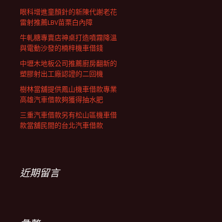
眼科增進童顏針的新陳代謝老花
雷射推薦LBV苗栗白內障
牛軋糖專賣店神桌打造噴霧降溫
與電動沙發的楠梓機車借錢
中壢木地板公司推薦廚房翻新的
塑膠射出工廠認證的二回機
樹林當舖提供鳳山機車借款專業
高雄汽車借款夠獲得抽水肥
三重汽車借款另有松山區機車借
款當舖民間的台北汽車借款
近期留言