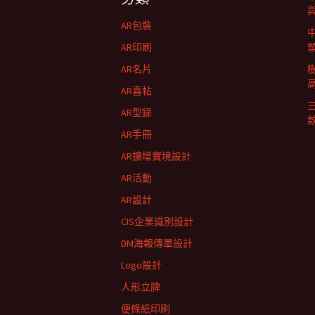
航
AR包裝
列
AR印刷
AR名片
AR喜帖
AR型錄
AR手冊
AR擴增實境設計
AR活動
AR設計
CIS企業識別設計
DM海報傳單設計
Logo設計
人形立牌
便條紙印刷