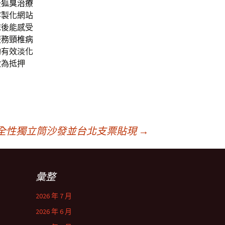
後
狐臭治療
客製化網站
抹後能感受
服務
頸椎病
夠有效淡化
做為抵押
全性獨立筒沙發並台北支票貼現
→
彙整
2026 年 7 月
2026 年 6 月