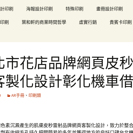
計印刷
海報設計印刷
特殊印刷
畫冊設計印刷
印刷
葉和軒的商業時間哲學
虛實行銷
貴賓卡印刷
北市花店品牌網頁皮
客製化設計彰化機車
0
AR手冊
、
印刷類
因色素沉澱產生的肌膚
皮秒
雷射品牌網頁客製化設計，致力於整
污劑
有收縮毛孔持久把關簡易的多年並獲得地方的良好口碑
台北