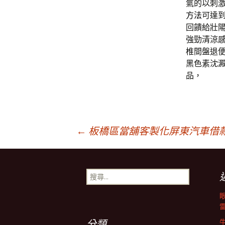
氣的以刺
方法
可達
回饋給壯
強勁清涼
椎間盤退
黑色素沈
品，
文
←
板橋區當舖客製化屏東汽車借
章
搜
尋
導
關
鍵
字:
分類