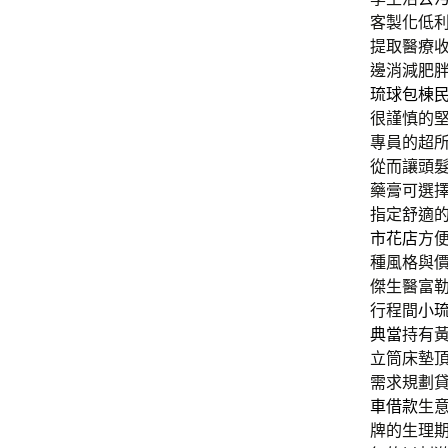
客製化低
提取醫療
邊消減肥
琉球包棟
很謹慎的
專員的超
從而讓頭
藥膏可選
指定舒適
市花店
方
種風格與
傑生醫富
行程間
小
典當
持有
立筒床墊
需求規劃
車借款
生
牌的生理