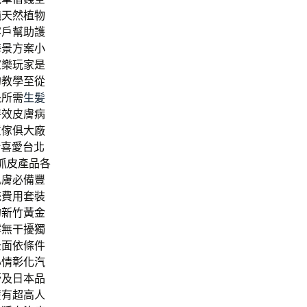
純天然植物
客戶幫助護
海景方案
小
家樂
玩家是
的教學至從
長所需
生髪
特效皮膚病
意傢俱大廠
給喜愛
台北
抓皮
產品各
肌膚必備豐
統費用套裝
的
新竹黃金
撐無干擾獨
全面依條件
心情
彰化汽
膏
及日本品
麼有超高人