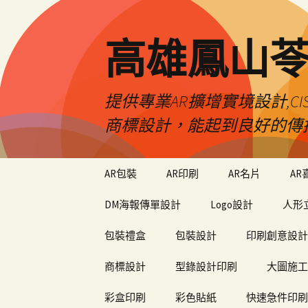
高雄鳳山
提供專業AR擴增實境設計,CI
商標設計，能起到良好的傳
跳
AR包裝
AR印刷
AR名片
AR
至
內
DM海報傳單設計
Logo設計
人形
容
包裝禮盒
包裝設計
印刷創意設計
商標設計
型錄設計印刷
大圖施工
彩盒印刷
彩色貼紙
快速急件印刷