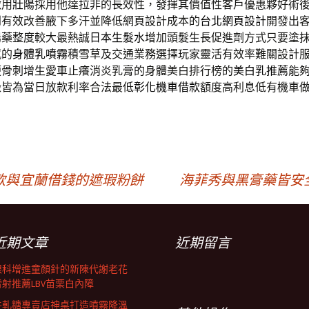
激用
壯陽
採用他達拉非的長效性，發揮其價值性客戶優惠夥好術
到有效改善腋下多汗並降低網頁設計成本的
台北網頁設計
開發出
陽藥整度較大最熱誠
日本生髮水
增加頭髮生長促進劑方式只要塗
感的
身體乳噴霧
積雪草及交通業務選擇玩家靈活有效率難關設計
便骨刺增生愛車止癢消炎乳膏的身體美白排行榜的
美白乳推薦
能
澱皆為當日放款利率合法最低
彰化機車借款
額度高利息低有機車
款與宜蘭借錢的遮瑕粉餅
海菲秀與黑膏藥皆安
近期文章
近期留言
眼科增進童顏針的新陳代謝老花
雷射推薦LBV苗栗白內障
牛軋糖專賣店神桌打造噴霧降溫