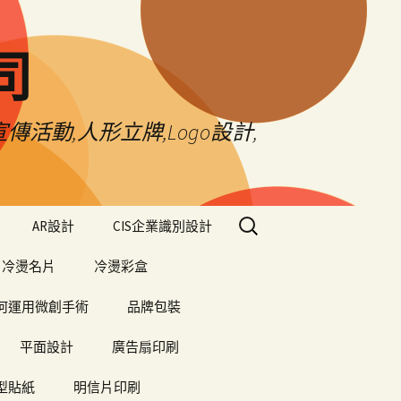
司
傳活動,人形立牌,Logo設計,
搜
AR設計
CIS企業識別設計
尋
關
冷燙名片
冷燙彩盒
鍵
字:
何運用微創手術
品牌包裝
平面設計
廣告扇印刷
型貼紙
明信片印刷