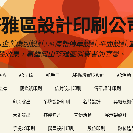
苓雅區設計印刷公
S企業識別設計,DM海報傳單設計,平面設計,宣
播效果，高雄鳳山苓雅區消費者的喜愛。
喜帖
AR型錄
AR手冊
AR擴增實境設計
AR活動
立牌
便條紙印刷
信封設計印刷
傳單設計印刷
印刷輸出
吊牌設計印刷
名片設計
吳紹琥如
大圖輸出
客製名片
宣傳活動
展示架設計
手提袋印刷
摺頁設計印刷
數位印刷
數位造