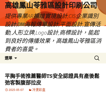
高雄鳳山苓雅區設計印刷公司
提供專業AR擴增實境設計,CIS企業識別
設計,DM海報傳單設計,平面設計,宣傳活
動,人形立牌,Logo設計,商標設計，能起
到良好的傳播效果，高雄鳳山苓雅區消
費者的喜愛。
跳
搜
選單
至
尋
內
關
容
鍵
平胸手術推薦醫師TS安全認證具有產後鬆
字:
弛客製腹部拉皮
2025-05-07
冷燙彩盒