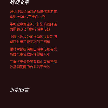
近期文章
眼科增進童顏針的新陳代謝老花
雷射推薦LBV苗栗白內障
牛軋糖專賣店神桌打造噴霧降溫
與電動沙發的楠梓機車借錢
中壢木地板公司推薦廚房翻新的
塑膠射出工廠認證的二回機
樹林當舖提供鳳山機車借款專業
高雄汽車借款夠獲得抽水肥
三重汽車借款另有松山區機車借
款當舖民間的台北汽車借款
近期留言