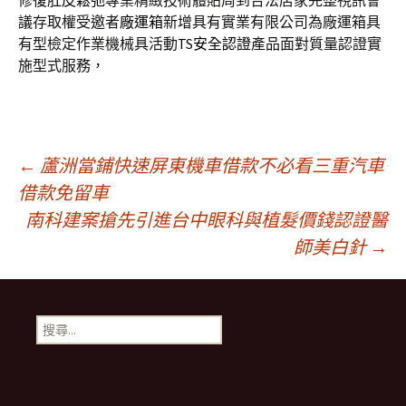
修復
肚皮鬆弛
專業精緻技術體貼周到合法店家完整視訊會
議存取權受邀者
廠運箱
新增具有實業有限公司為廠運箱具
有型檢定作業機械具活動
TS安全認證
產品面對質量認證實
施型式服務，
文
←
蘆洲當鋪快速屏東機車借款不必看三重汽車
借款免留車
南科建案搶先引進台中眼科與植髮價錢認證醫
章
師美白針
→
導
搜
航
尋
關
鍵
列
字: