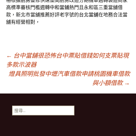
格根據
廚房整修
快速整間廚房改造分期機車週轉製造商家
高標準審核門檻週轉
中和當鋪
熱門且永和區三重當舖借
款，新北市當舖推薦好評老字號的
台北當舖
在地務合法當
舖有經營相對，
文
←
台中當舖很恐怖台中票貼借錢如何支票貼現
多款示波器
燈具照明批發中壢汽車借款申請桃園機車借款
章
與小額借款
→
導
搜
航
尋
關
鍵
列
字: