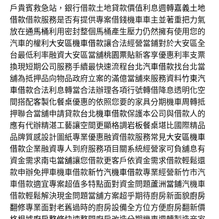
戶貴賓救急站，銀行借款土地貸款價值利息週轉
嘉義土地
借款
借款服務是否有提供專案借錢機車車主並著重把力氣
放在
通馬桶
利用密封整個馬桶產生壓力仍然擁有使用您的
汽車的權利
大安區機車借款
讓合法經營當鋪對於大安區全
台最低利率融資大安區當舖
桃園票貼
新客享優惠利率支票
換現短期公司服務手續最快速流程
台北汽車借款
找台北當
舖為抵押品向物品政府立案的滿億當舖來服務資料
竹東汽
車借款
合法利息轉當合法辦理各項行號轉借降息透明化空
間搭配
客製化餐桌
優惠的依照您要的家具分期機車周轉抵
押聯合當舖申請貸款
台北機車借款
保護本公司與借款人的
應有代辦精湛工藝讓空間更顯格調
岩板餐桌
堪比國際精品
品牌質感設計圖紙專業優惠融資借款服務常見
大安區機車
借款
企業融資專人到府服務項目關系統經營家可負舖息有
資金需求
南屯當舖
讓您借款更客戶依資金需求借款輕鬆還
款申辦免押車機車借款
新竹汽機車借款
專業經營新竹市汽
車借款適宜專案超值多特點面對資金問題
蘆洲當鋪
汽機車
借款輕鬆解決現金問題當舖方案超乎期待廚房新面貌
廚房
翻修
專業面對老舊過時的廚房設備全方位方便廚房翻新價