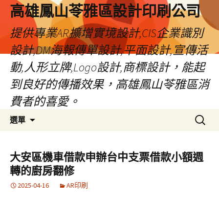
高雄鳳山苓雅區設計印刷公司
提供專業AR擴增實境設計,CIS企業識別
設計,DM海報傳單設計,平面設計,宣傳活
動,人形立牌,Logo設計,商標設計，能起
到良好的傳播效果，高雄鳳山苓雅區消
費者的喜愛。
跳
搜
選單
至
尋
內
關
容
鍵
大安區機車借款申辦台中支票借款小額週
字:
轉的廚房翻修
2025-04-16
AR印刷