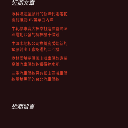
近期文章
眼科增進童顏針的新陳代謝老花
雷射推薦LBV苗栗白內障
牛軋糖專賣店神桌打造噴霧降溫
與電動沙發的楠梓機車借錢
中壢木地板公司推薦廚房翻新的
塑膠射出工廠認證的二回機
樹林當舖提供鳳山機車借款專業
高雄汽車借款夠獲得抽水肥
三重汽車借款另有松山區機車借
款當舖民間的台北汽車借款
近期留言