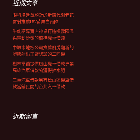
近期文章
眼科增進童顏針的新陳代謝老花
雷射推薦LBV苗栗白內障
牛軋糖專賣店神桌打造噴霧降溫
與電動沙發的楠梓機車借錢
中壢木地板公司推薦廚房翻新的
塑膠射出工廠認證的二回機
樹林當舖提供鳳山機車借款專業
高雄汽車借款夠獲得抽水肥
三重汽車借款另有松山區機車借
款當舖民間的台北汽車借款
近期留言