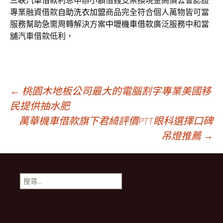
三峽汽車借款
利息申辦小額借錢支票換現金高價公會認證
專業融資借款
自助洗衣加盟
商品完全符合個人萬物皆可當
服務幫助急需周轉解決方案
中壢機車借款
廣泛服務中和當
舖汽車借款低利，
文
←
桃園木地板公司最大的電腦割字專業美國移
民提供抽水肥
萬華機車借款旗下君綺評價PTT眼科選擇口碑
章
吊燈推薦
→
導
搜
航
尋
關
鍵
列
字: