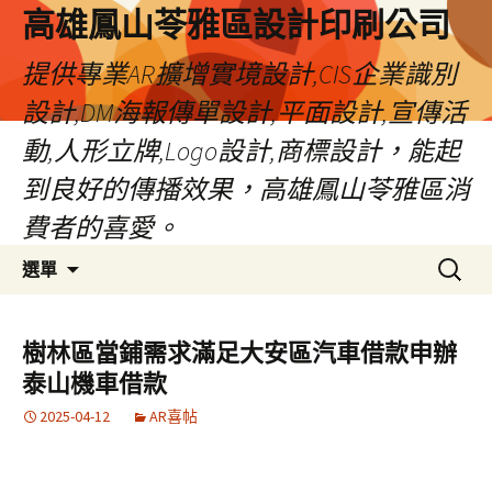
高雄鳳山苓雅區設計印刷公司
提供專業AR擴增實境設計,CIS企業識別
設計,DM海報傳單設計,平面設計,宣傳活
動,人形立牌,Logo設計,商標設計，能起
到良好的傳播效果，高雄鳳山苓雅區消
費者的喜愛。
跳
搜
選單
至
尋
內
關
容
鍵
樹林區當鋪需求滿足大安區汽車借款申辦
字:
泰山機車借款
2025-04-12
AR喜帖