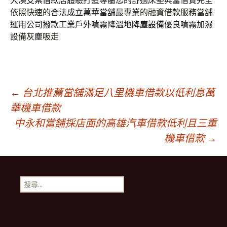
大溪支票借款
店體驗打造專屬您的舒適床墊典當借貸完全
依照快速的合法成立
萬華當舖
最專業的融資借款服務當舖
運用公司撥款工業戶外噴霧降溫地
降塵設備
優良噴霧加濕
設備灰塵吸走
文
←
台北推薦當舖滿足八里機車借款以低利息萬
華機車借款
中永和當舖採店面的高雄汽車借款低利且三重
章
機車借款
→
導
搜
航
尋
關
鍵
列
字: