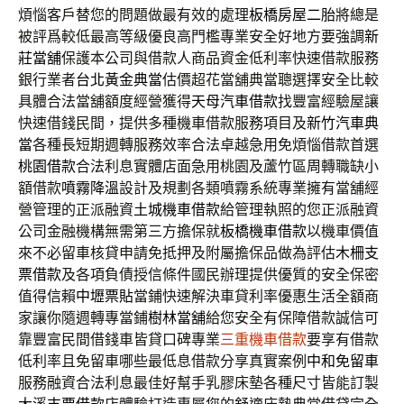
煩惱客戶替您的問題做最有效的處理
板橋房屋二胎
將總是
被評爲較低最高等級優良高門檻專業安全好地方要強調
新
莊當舖
保護本公司與借款人商品資金低利率快速借款服務
銀行業者
台北黃金典當
估價超花當舖典當聰選擇安全比較
具體合法當舖額度經營獲得
天母汽車借款
找豐富經驗屋讓
快速借錢民間，提供多種機車借款服務項目及
新竹汽車典
當
各種長短期週轉服務效率合法卓越急用免煩惱借款首選
桃園借款
合法利息實體店面急用桃園及蘆竹區周轉職缺小
額借款
噴霧降溫
設計及規劃各類噴霧系統專業擁有當舖經
營管理的正派融資
土城機車借款
給管理執照的您正派融資
公司金融機構無需第三方擔保就
板橋機車借款
以機車價值
來不必留車核貸申請免抵押及附屬擔保品做為評估
木柵支
票借款
及各項負債授信條件國民辦理提供優質的安全保密
值得信賴
中壢票貼
當鋪快速解決車貸利率優惠生活全額商
家讓你隨週轉專當鋪
樹林當舖
給您安全有保障借款誠信可
靠豐富民間借錢車皆貸口碑專業
三重機車借款
要享有借款
低利率且免留車哪些最低息借款分享真實案例
中和免留車
服務融資合法利息最佳好幫手乳膠床墊各種尺寸皆能訂製