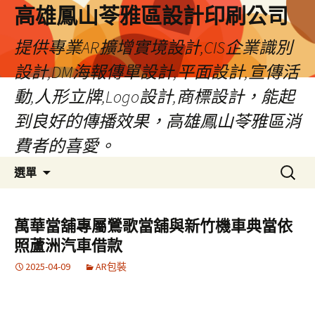
高雄鳳山苓雅區設計印刷公司
提供專業AR擴增實境設計,CIS企業識別
設計,DM海報傳單設計,平面設計,宣傳活
動,人形立牌,Logo設計,商標設計，能起
到良好的傳播效果，高雄鳳山苓雅區消
費者的喜愛。
跳
搜
選單
至
尋
內
關
容
鍵
萬華當舖專屬鶯歌當舖與新竹機車典當依
字:
照蘆洲汽車借款
2025-04-09
AR包裝