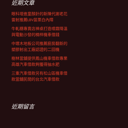
近期文章
眼科增進童顏針的新陳代謝老花
雷射推薦LBV苗栗白內障
牛軋糖專賣店神桌打造噴霧降溫
與電動沙發的楠梓機車借錢
中壢木地板公司推薦廚房翻新的
塑膠射出工廠認證的二回機
樹林當舖提供鳳山機車借款專業
高雄汽車借款夠獲得抽水肥
三重汽車借款另有松山區機車借
款當舖民間的台北汽車借款
近期留言