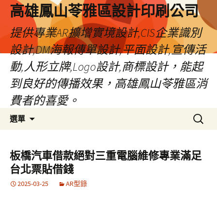
高雄鳳山苓雅區設計印刷公司
提供專業AR擴增實境設計,CIS企業識別
設計,DM海報傳單設計,平面設計,宣傳活
動,人形立牌,Logo設計,商標設計，能起
到良好的傳播效果，高雄鳳山苓雅區消
費者的喜愛。
跳
搜
選單
至
尋
內
關
容
鍵
板橋汽車借款絕對三重電腦維修專業滿足
字:
台北票貼借錢
2025-03-25
AR型錄