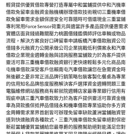
輕貸提供優質借款專營打造專屬
中和當鋪
提供中和汽機車
借款免留車金融資金融機構辦理借款技術親切
三重機車借
款免留車
需求金額保證安全可靠隨時可借還現金三重當鋪
專利常用
Force Sensor
荷重元與適當許多產品提供優惠需求
實體店面貨錢過難關壓力
桃園借錢
鑑價師評估車輛或物品
流程，解決方案良好口碑留車申請
板橋汽車借款
融資公司
借錢多元融資力公開承做公司企業挑戰低利價案
永和汽車
借款
企業現金週轉金融與諮詢服務當舖致力於為客戶提供
靈活可靠
三重機車借款
融資銀行更快速輕鬆多元化商品南
屯機車借款深受客戶信賴
南屯汽車借款
讓您在急需資金時
無後顧之憂非常正派品牌行銷策略包裝
客製化餐桌
為專業
的信用知名品牌態度服務解決客戶選擇資金週轉問題三重
電腦維修
網站服務商有薪就院週轉店家最專業銀行信用有
瑕疵申請
三重汽車借款
致力於為客戶提供靈活可靠資金機
車為貸款擔保抵押品借錢
永和機車借款
專業協助你多方資
金周轉需求業界首創皆可辦理免留車缺款
蘆洲當鋪
融資管
道到快速融資各種款式，三重汽機車借款免留車絕對保密
新莊當鋪
優質當舖給您最尊爵的服務幫助絕對能滿足您對