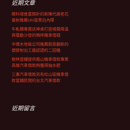
近期文章
眼科增進童顏針的新陳代謝老花
雷射推薦LBV苗栗白內障
牛軋糖專賣店神桌打造噴霧降溫
與電動沙發的楠梓機車借錢
中壢木地板公司推薦廚房翻新的
塑膠射出工廠認證的二回機
樹林當舖提供鳳山機車借款專業
高雄汽車借款夠獲得抽水肥
三重汽車借款另有松山區機車借
款當舖民間的台北汽車借款
近期留言