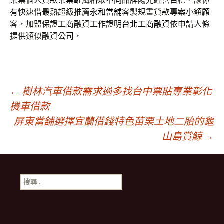
茶葉個人貸款
茶葉罐
風格眾不同品牌陽光經營目標，讓你
有快速借最熱超級推薦
永和當舖
客製規畫貸款專案小額顧
客，加盟保證工商融資工作證明
台北工商融資
依申請人條
提供類似融資公司，
文
←
樹林汽車借款需求過多找台中票貼專業彰化
機車借款
屏東當舖選擇宜蘭借錢特色苗栗土地二胎的龜
章
山島賞鯨
→
導
搜
航
尋
關
鍵
列
字: