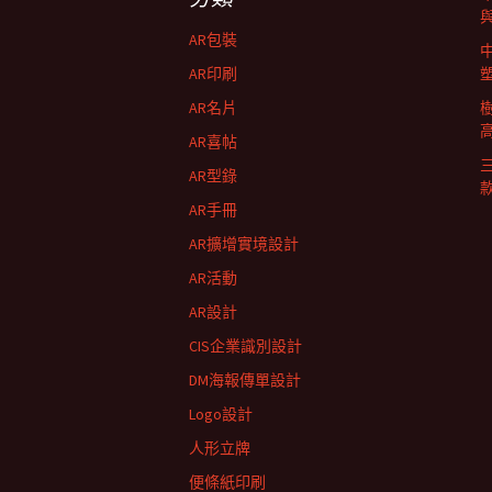
航
AR包裝
列
AR印刷
AR名片
AR喜帖
AR型錄
AR手冊
AR擴增實境設計
AR活動
AR設計
CIS企業識別設計
DM海報傳單設計
Logo設計
人形立牌
便條紙印刷