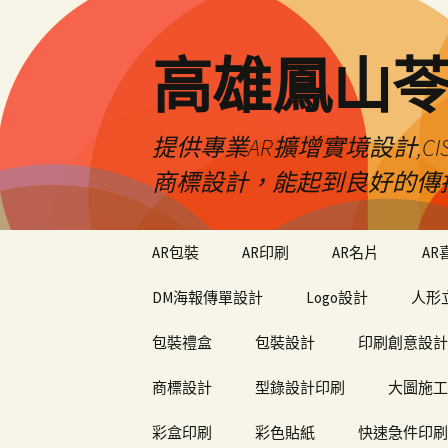
高雄鳳山
提供專業AR擴增實境設計,CI
商標設計，能起到良好的傳
跳
AR包裝
AR印刷
AR名片
AR
至
內
DM海報傳單設計
Logo設計
人形
容
包裝禮盒
包裝設計
印刷創意設計
商標設計
型錄設計印刷
大圖施工
彩盒印刷
彩色貼紙
快速急件印刷