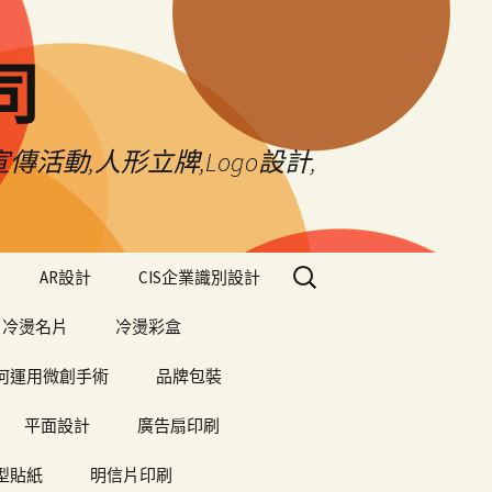
司
傳活動,人形立牌,Logo設計,
搜
AR設計
CIS企業識別設計
尋
關
冷燙名片
冷燙彩盒
鍵
字:
何運用微創手術
品牌包裝
平面設計
廣告扇印刷
型貼紙
明信片印刷