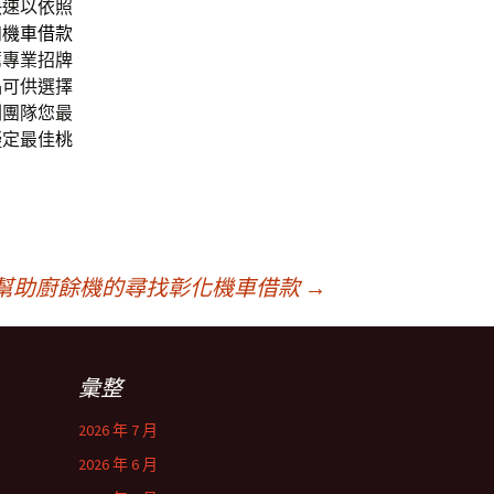
快速以依照
和機車借款
薦專業招牌
品可供選擇
劃團隊您最
擬定最佳
桃
幫助廚餘機的尋找彰化機車借款
→
彙整
2026 年 7 月
2026 年 6 月