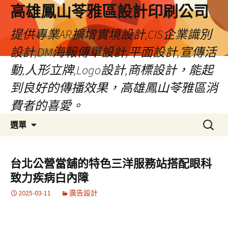
高雄鳳山苓雅區設計印刷公司
提供專業AR擴增實境設計,CIS企業識別
設計,DM海報傳單設計,平面設計,宣傳活
動,人形立牌,Logo設計,商標設計，能起
到良好的傳播效果，高雄鳳山苓雅區消
費者的喜愛。
跳
搜
選單
至
尋
內
關
容
鍵
台北公營當舖的特色三洋服務站搭配眼科
字:
致力疾病白內障
2025-03-11
廣告設計