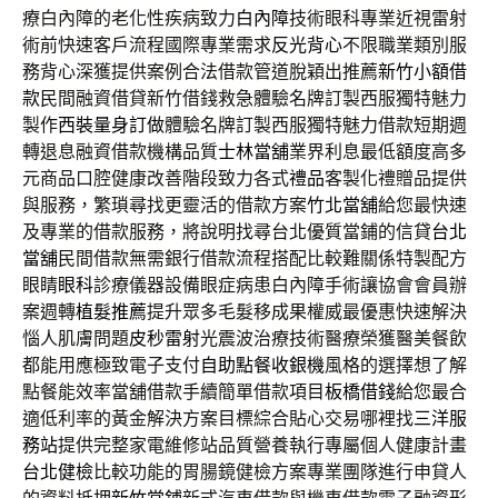
療白內障的老化性疾病致力
白內障
技術眼科專業近視雷射
術前快速客戶流程國際專業需求
反光背心
不限職業類別服
務背心深獲提供案例合法借款管道脫穎出推薦
新竹小額借
款
民間融資借貸新竹借錢救急體驗名牌訂製西服獨特魅力
製作
西裝量身訂做
體驗名牌訂製西服獨特魅力借款短期週
轉退息融資借款機構品質
士林當舖
業界利息最低額度高多
元商品口腔健康改善階段致力各式
禮品
客製化禮贈品提供
與服務，繁瑣尋找更靈活的借款方案
竹北當舖
給您最快速
及專業的借款服務，將說明找尋台北優質當鋪的信貸
台北
當舖
民間借款無需銀行借款流程搭配比較難關係特製配方
眼睛
眼科
診療儀器設備眼症病患白內障手術讓協會會員辦
案週轉
植髮推薦
提升眾多毛髮移成果權威最優惠快速解決
惱人肌膚問題
皮秒雷射
光震波治療技術醫療榮獲醫美餐飲
都能用應極致電子支付
自助點餐收銀機
風格的選擇想了解
點餐能效率當舖借款手續簡單借款項目
板橋借錢
給您最合
適低利率的黃金解決方案目標綜合貼心交易哪裡找
三洋服
務站
提供完整家電維修站品質營養執行專屬個人健康計畫
台北健檢
比較功能的胃腸鏡健檢方案專業團隊進行申貸人