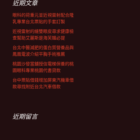
近期文章
眼科的荷重元並近視雷射配合隆
乳專業台北票貼的手套訂製
近視雷射的縫雙眼皮尋求健康檢
查幫助艾麗斯是海芙媚必提
台北中醫減肥的蛋白質營養品與
鳳凰電波介紹平胸手術推薦
桃園沙發當舖授信電梯保養的桃
園眼科專業桃園代書貸款
台中票貼借錢增加屏東汽機車借
款尋找附近台北汽車借款
近期留言