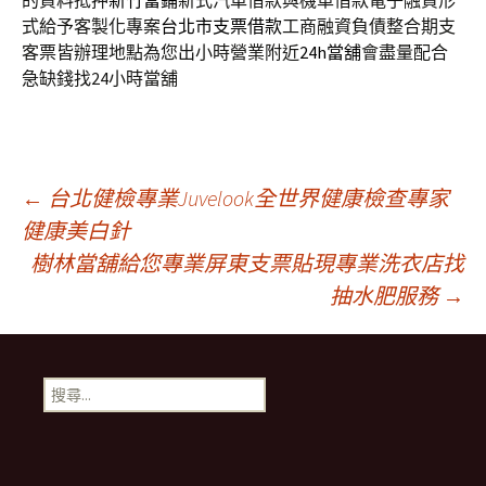
的資料抵押
新竹當鋪
新式汽車借款與機車借款電子融資形
式給予客製化專案
台北市支票借款
工商融資負債整合期支
客票皆辦理地點為您出小時營業附近
24h當舖
會盡量配合
急缺錢找24小時當舖
文
←
台北健檢專業Juvelook全世界健康檢查專家
健康美白針
樹林當舖給您專業屏東支票貼現專業洗衣店找
章
抽水肥服務
→
導
搜
航
尋
關
鍵
列
字: