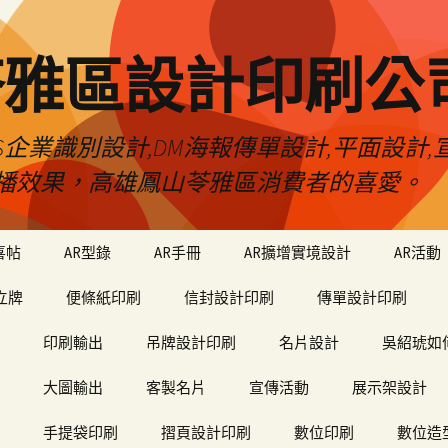
苓雅區設計印刷公
S企業識別設計,DM海報傳單設計,平面設計,宣
播效果，高雄鳳山苓雅區消費者的喜愛。
喜帖
AR型錄
AR手冊
AR擴增實境設計
AR活動
立牌
便條紙印刷
信封設計印刷
傳單設計印刷
印刷輸出
吊牌設計印刷
名片設計
吳紹琥如
大圖輸出
客製名片
宣傳活動
展示架設計
手提袋印刷
摺頁設計印刷
數位印刷
數位造