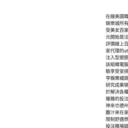
在線美國
娛樂城所
受
美女百
元開始是
評價線上
家代理的
q
注入型塑
該組織電
驗享受安
亨娛樂城
研究成果
於解決各
複雜的投
神來也
德
膽汁來在
限制舒適
投注
賭場