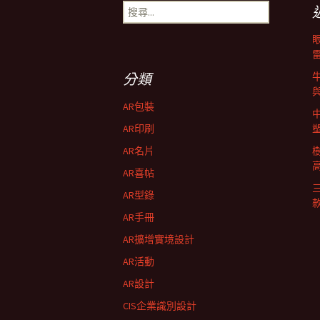
搜
導
尋
關
鍵
航
字:
分類
列
AR包裝
AR印刷
AR名片
AR喜帖
AR型錄
AR手冊
AR擴增實境設計
AR活動
AR設計
CIS企業識別設計