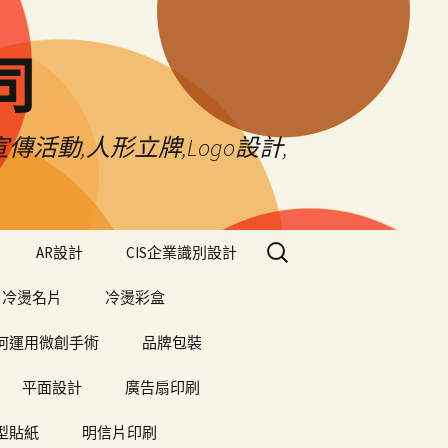
司
傳活動,人形立牌,Logo設計,
搜
AR設計
CIS企業識別設計
尋
關
冷燙名片
冷燙彩盒
鍵
字:
何運用微創手術
品牌包裝
平面設計
廣告扇印刷
型貼紙
明信片印刷