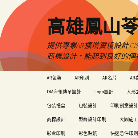
高雄鳳山
提供專業AR擴增實境設計,CI
商標設計，能起到良好的傳
跳
AR包裝
AR印刷
AR名片
AR
至
內
DM海報傳單設計
Logo設計
人形
容
包裝禮盒
包裝設計
印刷創意設計
商標設計
型錄設計印刷
大圖施工
彩盒印刷
彩色貼紙
快速急件印刷