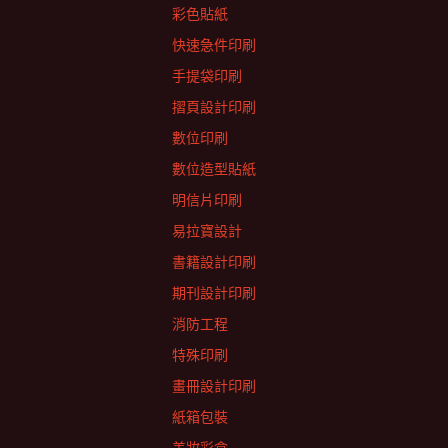
彩色貼紙
快速急件印刷
手提袋印刷
摺頁設計印刷
數位印刷
數位造型貼紙
明信片印刷
易拉寶設計
書籍設計印刷
期刊設計印刷
消防工程
特殊印刷
畫冊設計印刷
紙箱包裝