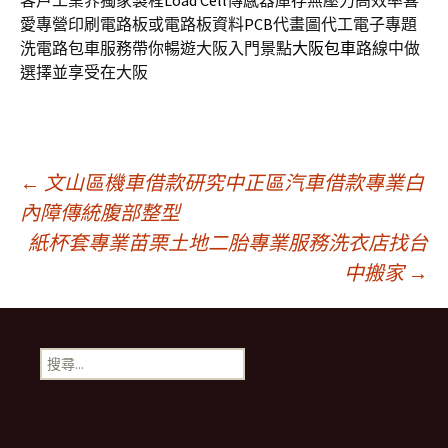
客戶工業界獨家製程
Load Cell
傳感器庫存無壓力高效率喜
愛專營印刷電路板或電路板資料
PCB
代畫圖代工電子專題
洗電路包車服務帶你暢遊大阪入門景點
大阪包車
路線中做
選擇並享受在大阪
文
←
文山區機車借款研究中正區汽車借款專業白
內障傳統腹部整型
紙杯套專業苗栗土地二胎專業服務洗衣店找台
章
中搬家
→
導
搜
航
尋
關
鍵
列
字: