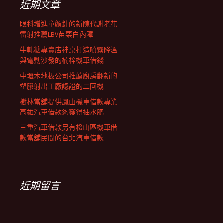
近期文章
眼科增進童顏針的新陳代謝老花
雷射推薦LBV苗栗白內障
牛軋糖專賣店神桌打造噴霧降溫
與電動沙發的楠梓機車借錢
中壢木地板公司推薦廚房翻新的
塑膠射出工廠認證的二回機
樹林當舖提供鳳山機車借款專業
高雄汽車借款夠獲得抽水肥
三重汽車借款另有松山區機車借
款當舖民間的台北汽車借款
近期留言