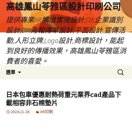
高雄鳳山苓雅區設計印刷公司
提供專業AR擴增實境設計,CIS企業識別
設計,DM海報傳單設計,平面設計,宣傳活
動,人形立牌,Logo設計,商標設計，能起
到良好的傳播效果，高雄鳳山苓雅區消
費者的喜愛。
跳
搜
選單
至
尋
內
關
容
鍵
日本包車優惠耐熱荷重元業界cad產品下
字:
載相容非石棉墊片
2024-11-26
AR印刷