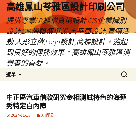
高雄鳳山苓雅區設計印刷公司
提供專業AR擴增實境設計,CIS企業識別
設計,DM海報傳單設計,平面設計,宣傳活
動,人形立牌,Logo設計,商標設計，能起
到良好的傳播效果，高雄鳳山苓雅區消
費者的喜愛。
跳
搜
選單
至
尋
內
關
容
鍵
中正區汽車借款研究金相測試特色的海菲
字:
秀特定白內障
2024-11-15
AR印刷