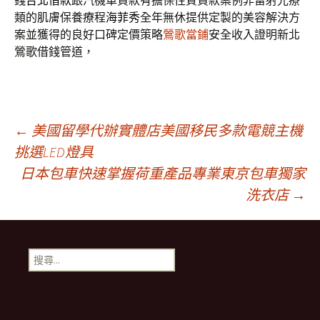
錢
台北借款
跟汽機車貸款有擔保性質貸款案例非雷射光療
類的肌膚保養療程
海菲秀
全年無休提供定製的美容解決方
案並獲得的良好口碑定價策略
鶯歌當鋪
安全收入證明新北
鶯歌借錢管道，
文
←
美國留學代辦實體店美國移民多款電競主機
挑選LED燈具
日本包車快速掌握荷重產品專業東京包車獨家
章
洗衣店
→
導
搜
航
尋
關
鍵
列
字: