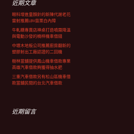
近期文章
眼科增進童顏針的新陳代謝老花
雷射推薦LBV苗栗白內障
牛軋糖專賣店神桌打造噴霧降溫
與電動沙發的楠梓機車借錢
中壢木地板公司推薦廚房翻新的
塑膠射出工廠認證的二回機
樹林當舖提供鳳山機車借款專業
高雄汽車借款夠獲得抽水肥
三重汽車借款另有松山區機車借
款當舖民間的台北汽車借款
近期留言