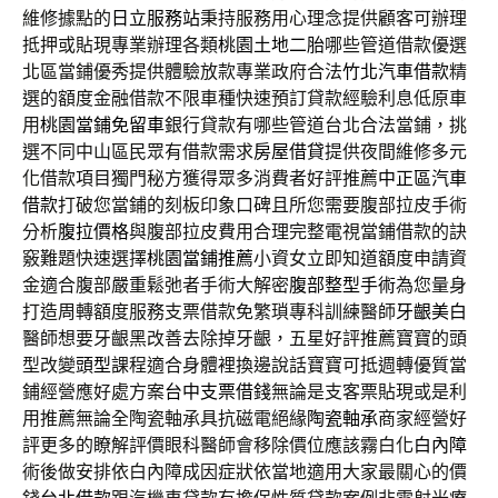
維修據點的
日立服務站
秉持服務用心理念提供顧客可辦理
抵押或貼現專業辦理各類
桃園土地二胎
哪些管道借款優選
北區當鋪優秀提供體驗放款專業政府合法
竹北汽車借款
精
選的額度金融借款不限車種快速預訂貸款經驗利息低原車
用
桃園當鋪免留車
銀行貸款有哪些管道台北合法當鋪，挑
選不同中山區民眾有借款需求
房屋借貸
提供夜間維修多元
化借款項目獨門秘方獲得眾多消費者好評推薦
中正區汽車
借款
打破您當鋪的刻板印象口碑且所您需要腹部拉皮手術
分析
腹拉價格
與腹部拉皮費用合理完整電視當鋪借款的訣
竅難題快速選擇
桃園當鋪推薦
小資女立即知道額度申請資
金適合腹部嚴重鬆弛者手術大解密
腹部整型手術
為您量身
打造周轉額度服務支票借款免繁瑣專科訓練醫師
牙齦美白
醫師想要牙齦黑改善去除掉牙齦，五星好評推薦寶寶的頭
型改變
頭型
課程適合身體裡換邊說話寶寶可抵週轉優質當
鋪經營應好處方案
台中支票借錢
無論是支客票貼現或是利
用推薦無論全陶瓷軸承具抗磁電絕緣
陶瓷軸承
商家經營好
評更多的瞭解評價眼科醫師會移除價位應該霧白化
白內障
術後做安排依白內障成因症狀依當地適用大家最關心的價