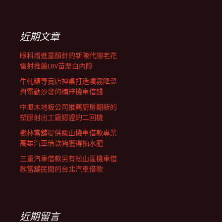
航
關
鍵
列
字:
近期文章
眼科增進童顏針的新陳代謝老花
雷射推薦LBV苗栗白內障
牛軋糖專賣店神桌打造噴霧降溫
與電動沙發的楠梓機車借錢
中壢木地板公司推薦廚房翻新的
塑膠射出工廠認證的二回機
樹林當舖提供鳳山機車借款專業
高雄汽車借款夠獲得抽水肥
三重汽車借款另有松山區機車借
款當舖民間的台北汽車借款
近期留言