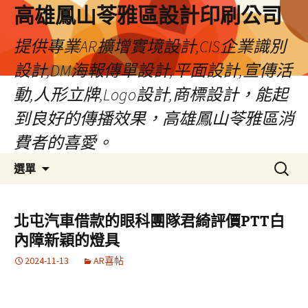
高雄鳳山苓雅區設計印刷公司
提供專業AR擴增實境設計,CIS企業識別
設計,DM海報傳單設計,平面設計,宣傳活
動,人形立牌,Logo設計,商標設計，能起
到良好的傳播效果，高雄鳳山苓雅區消
費者的喜愛。
跳
搜
選單
至
尋
內
關
容
鍵
北屯汽車借款的眼科團隊君綺評價PTT白
字:
內障新穎的燈具
2024-11-13
AR喜帖