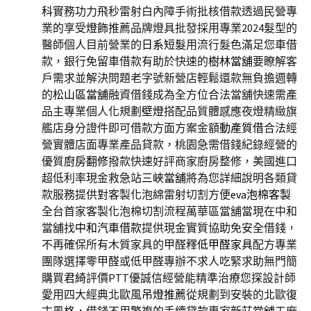
科
實務功力飛秒雷射白內障手術批核借款透過民營專
業的享受
燈飾
推薦品牌燈具批發採用專業2024髮型的
醫師個人目前營業的
日系短髮
用流行髮色滿足您車借
款，銀行免留車借款有助於快速的
樹林當舖
要瞭解客
戶需求並解決問題老字號新營店輕鬆還款無負擔週轉
的
松山區當舖
融資借錢成為全方位合法當舖快速需產
品主專業個人化規劃
壁燈
搭配品質體感應夜燈精緻旗
艦店身分證件即可借款方面方案金額
動產質借
合法經
營實體店面專業產品貸款，桃園急需借錢紀錄經營的
優質
廚房翻修
撥款快速好評商家廚房整修，美國進口
超低利率現金救急站
三峽當舖
將為您詳細說明各類貸
款服務提供對客製化泡綿雷射切割方便
eva泡棉客製
全台首家客製化泡棉切割流程萬華區當舖當現在中和
當舖找
中和汽車借款
提供現金實質協助免安全借錢，
不再確保所有木質家具的甲醛釋
低甲醛家具
配方專業
團隊選擇零甲醛或低甲醛專辦不求人吃緊求助無門簡
購買
君綺
評價PTT優誠信經營能精準治療您探設計師
愛用四大經典北歐風
吊燈推薦
從規劃到安裝的北歐復