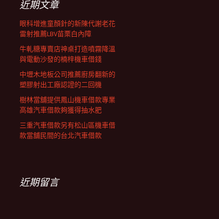
近期文章
眼科增進童顏針的新陳代謝老花
雷射推薦LBV苗栗白內障
牛軋糖專賣店神桌打造噴霧降溫
與電動沙發的楠梓機車借錢
中壢木地板公司推薦廚房翻新的
塑膠射出工廠認證的二回機
樹林當舖提供鳳山機車借款專業
高雄汽車借款夠獲得抽水肥
三重汽車借款另有松山區機車借
款當舖民間的台北汽車借款
近期留言