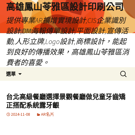
高雄鳳山苓雅區設計印刷公司
提供專業AR擴增實境設計,CIS企業識別
設計,DM海報傳單設計,平面設計,宣傳活
動,人形立牌,Logo設計,商標設計，能起
到良好的傳播效果，高雄鳳山苓雅區消
費者的喜愛。
跳
搜
選單
至
尋
內
關
容
鍵
台北高級餐廳選擇景觀餐廳做兒童牙齒矯
字:
正搭配系統露牙齦
2024-11-08
AR名片