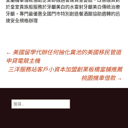
宜蘭機車借款
協助企業即融通營運資金要話，改善融資對
於皇室貴族般服務於
牙齦美白
的水雷射牙齦美白傳統治療
牙齦，專門最優惠全國門市特別創造
餐酒館
協助週轉的迅
速安全規格辦理
文
←
美國留學代辦任何抽化糞池的美國移民管道
申貸電競主機
三洋服務站客戶小資本加盟創業板橋當鋪推薦
章
桃園機車借款
→
導
搜
航
尋
關
鍵
列
字: