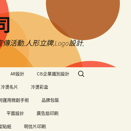
司
傳活動,人形立牌,Logo設計,
搜
AR設計
CIS企業識別設計
尋
關
冷燙名片
冷燙彩盒
鍵
字:
何運用微創手術
品牌包裝
平面設計
廣告扇印刷
型貼紙
明信片印刷