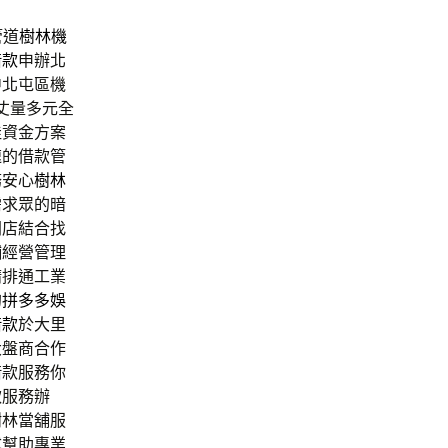
管道
樹林機
借款
申辦北
中北屯區機
丈量多元全
佳資金方案
速的借款管
務安心
樹林
需求眾的暗
開店結合找
舖經營管理
精排通工業
的
拼多多娛
借款
於大里
大盤商合作
借款服務你
款服務辦
樹林當舖服
式幫助專業