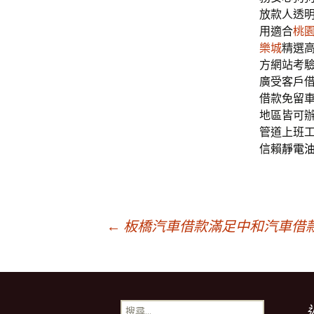
放款人透
用適合
桃
樂城
精選
方網站考
廣受客戶
借款免留
地區皆可
管道上班
信賴
靜電
文
←
板橋汽車借款滿足中和汽車借
章
搜