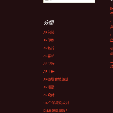
導
尋
關
鍵
航
字:
分類
列
AR包裝
AR印刷
AR名片
AR喜帖
AR型錄
AR手冊
AR擴增實境設計
AR活動
AR設計
CIS企業識別設計
DM海報傳單設計