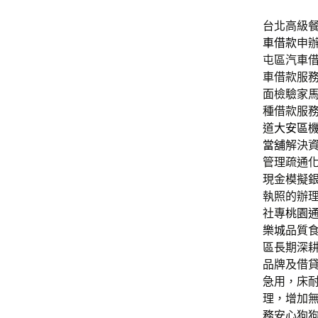
台北高級餐
車借款
申
屯區汽車
車借款服
面檢驗家
種借款服
道
大安區
當舖
解決
管理疏通
現金模擬
執照的辦
社專
桃園
樂城
品質
區長期深
品牌及借
急用，床
理，增加
務安心狗