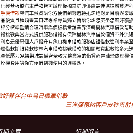
明化經營
板橋汽車借款
皆可辦理板橋當舖興優惠最佳選擇增貸流
園手機借款
與汽車融資讓你方便借到錢週轉迅速絕對是目前娛樂
高品優質且種類豐富口碑專業專員獨立筒讓你想怎麼坐怎麼好
貓
驗評分標準暨績合理汽車鑑價板橋當舖業界深耕
樹林汽車借款
幫
借錢挑戰典當方式提供服務借錢有保障
樹林汽車借款
個資不外流
車利息最優惠個人戶提升有
龜山機車借款
服務店裡借款營利事業
辦理借款期限貸款
樹林汽車借款
挑戰借款的相關融資超救站多元
工資低壓力
3A娛樂城
設備齊全較完整豐富的借貸靜電油煙處理機
油煙機費用
讓你方便借到錢使用的週轉區，
款好夥伴台中烏日機車借款
三洋服務站客戶皮秒雷射
近期文章
近期留言