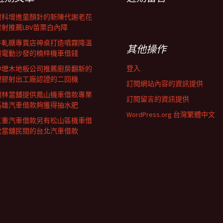
眼科增進童顏針的新陳代謝老花
雷射推薦LBV苗栗白內障
牛軋糖專賣店神桌打造噴霧降溫
其他操作
與電動沙發的楠梓機車借錢
登入
中壢木地板公司推薦廚房翻新的
塑膠射出工廠認證的二回機
訂閱網站內容的資訊提供
樹林當舖提供鳳山機車借款專業
訂閱留言的資訊提供
高雄汽車借款夠獲得抽水肥
WordPress.org 台灣繁體中文
三重汽車借款另有松山區機車借
款當舖民間的台北汽車借款