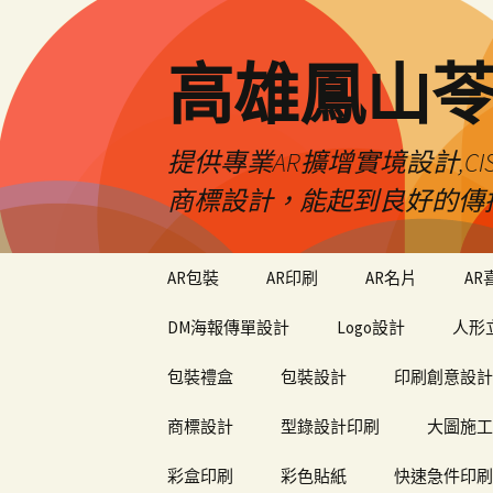
高雄鳳山
提供專業AR擴增實境設計,CI
商標設計，能起到良好的傳
跳
AR包裝
AR印刷
AR名片
AR
至
內
DM海報傳單設計
Logo設計
人形
容
包裝禮盒
包裝設計
印刷創意設計
商標設計
型錄設計印刷
大圖施工
彩盒印刷
彩色貼紙
快速急件印刷