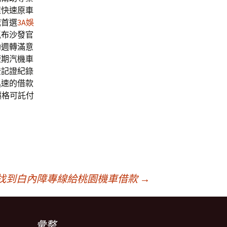
程快速原車
城首選
3A娛
抓布沙發
官
助週轉滿意
短期汽機車
登記證紀錄
迅速的借款
價格可託付
找到白內障專線給桃園機車借款
→
彙整