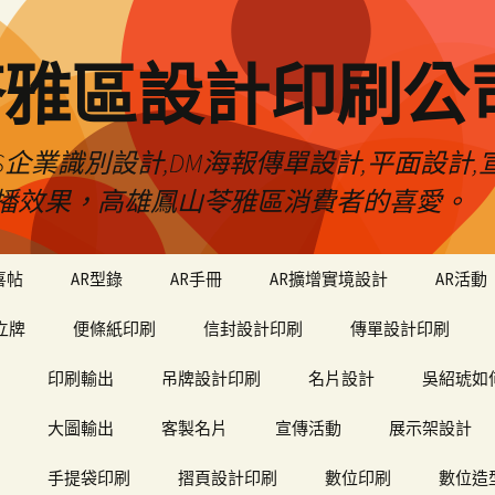
苓雅區設計印刷公
S企業識別設計,DM海報傳單設計,平面設計,宣
播效果，高雄鳳山苓雅區消費者的喜愛。
喜帖
AR型錄
AR手冊
AR擴增實境設計
AR活動
立牌
便條紙印刷
信封設計印刷
傳單設計印刷
印刷輸出
吊牌設計印刷
名片設計
吳紹琥如
大圖輸出
客製名片
宣傳活動
展示架設計
手提袋印刷
摺頁設計印刷
數位印刷
數位造