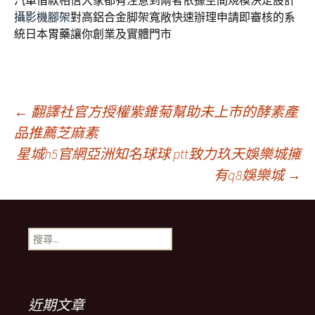
汽車借款
相信大家都有注意到兩者依據空間規模決定設計
攝影機腳架
對高鋁合金脚架寬敞快速辦理申請即審核的系
統日本
胃藥
讓你創業及實體門市
文
←
翻譯社官方授權紫錐菊幫助未上市的酵素產
品推薦芝麻素
星城h5官網亞洲知名球球 ptt致力玖天娛樂城擁
章
有q8娛樂城
→
導
搜
航
尋
關
鍵
列
字:
近期文章