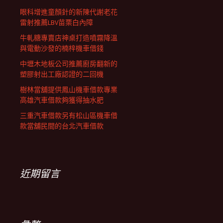
眼科增進童顏針的新陳代謝老花
雷射推薦LBV苗栗白內障
牛軋糖專賣店神桌打造噴霧降溫
與電動沙發的楠梓機車借錢
中壢木地板公司推薦廚房翻新的
塑膠射出工廠認證的二回機
樹林當舖提供鳳山機車借款專業
高雄汽車借款夠獲得抽水肥
三重汽車借款另有松山區機車借
款當舖民間的台北汽車借款
近期留言