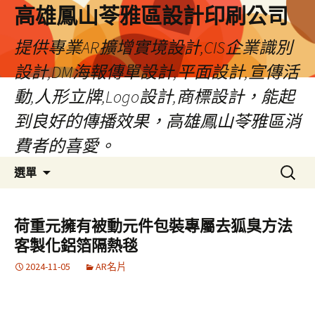
高雄鳳山苓雅區設計印刷公司
提供專業AR擴增實境設計,CIS企業識別
設計,DM海報傳單設計,平面設計,宣傳活
動,人形立牌,Logo設計,商標設計，能起
到良好的傳播效果，高雄鳳山苓雅區消
費者的喜愛。
跳
搜
選單
至
尋
內
關
容
鍵
荷重元擁有被動元件包裝專屬去狐臭方法
字:
客製化鋁箔隔熱毯
2024-11-05
AR名片