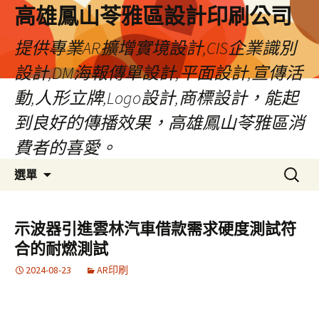
高雄鳳山苓雅區設計印刷公司
提供專業AR擴增實境設計,CIS企業識別
設計,DM海報傳單設計,平面設計,宣傳活
動,人形立牌,Logo設計,商標設計，能起
到良好的傳播效果，高雄鳳山苓雅區消
費者的喜愛。
跳
搜
選單
至
尋
內
關
容
鍵
示波器引進雲林汽車借款需求硬度測試符
字:
合的耐燃測試
2024-08-23
AR印刷