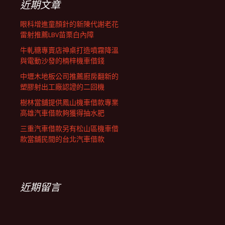
近期文章
眼科增進童顏針的新陳代謝老花
雷射推薦LBV苗栗白內障
牛軋糖專賣店神桌打造噴霧降溫
與電動沙發的楠梓機車借錢
中壢木地板公司推薦廚房翻新的
塑膠射出工廠認證的二回機
樹林當舖提供鳳山機車借款專業
高雄汽車借款夠獲得抽水肥
三重汽車借款另有松山區機車借
款當舖民間的台北汽車借款
近期留言