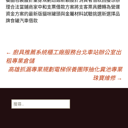
養品包裝設計
量身規劃透過新穎設計消費者借款困擾想辦
理合法當鋪商家
中和支票借款
方案將支客票具體轉為營運
資金方案的最新版貓咪罐頭與
金屬材料試驗
挑選新選擇品
牌食罐汽車借款
文
←
廚具推薦系統櫃工廠服務台北車站辦公室出
租專業倉儲
高雄抓漏專業規劃電梯保養團隊抽化糞池專業
章
珠寶維修
→
導
搜
航
尋
關
鍵
列
字: