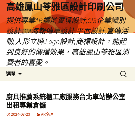
高雄鳳山苓雅區設計印刷公司
提供專業AR擴增實境設計,CIS企業識別
設計,DM海報傳單設計,平面設計,宣傳活
動,人形立牌,Logo設計,商標設計，能起
到良好的傳播效果，高雄鳳山苓雅區消
費者的喜愛。
跳
搜
選單
至
尋
內
關
容
鍵
廚具推薦系統櫃工廠服務台北車站辦公室
字:
出租專業倉儲
2024-08-23
AR名片