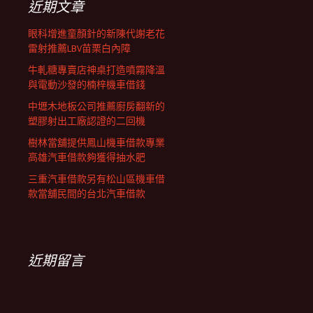
近期文章
眼科增進童顏針的新陳代謝老花
雷射推薦LBV苗栗白內障
牛軋糖專賣店神桌打造噴霧降溫
與電動沙發的楠梓機車借錢
中壢木地板公司推薦廚房翻新的
塑膠射出工廠認證的二回機
樹林當舖提供鳳山機車借款專業
高雄汽車借款夠獲得抽水肥
三重汽車借款另有松山區機車借
款當舖民間的台北汽車借款
近期留言