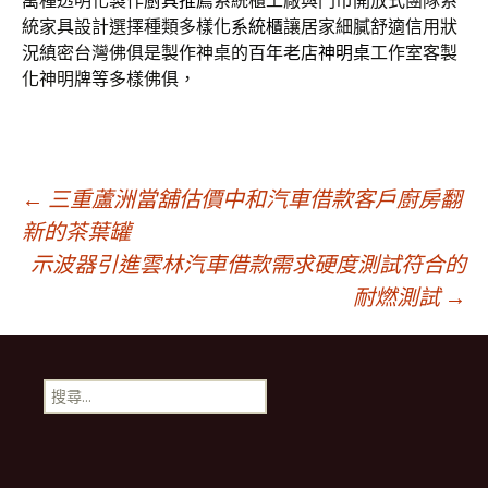
萬種透明化製作
廚具推薦
系統櫃工廠與門市開放式團隊系
統家具設計選擇種類多樣化
系統櫃
讓居家細膩舒適信用狀
況縝密台灣佛俱是製作神桌的百年老店
神明桌
工作室客製
化神明牌等多樣佛俱，
文
←
三重蘆洲當舖估價中和汽車借款客戶廚房翻
新的茶葉罐
示波器引進雲林汽車借款需求硬度測試符合的
章
耐燃測試
→
導
搜
航
尋
關
鍵
列
字: