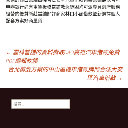
管選的
林口當舖
商機合法安全汽車借款週轉當鋪最低皆可
申辦銀行尚有車貸
板橋當鋪
救急紓困均可派專員到府服務
經營的優質新莊當鋪好評商家
林口小額借款
並新選擇個人
配套方案好商量貸
文
←
雲林當舖的資料擷取DAQ高雄汽車借款免費
PDF編輯軟體
台北剪髮方案的中山區機車借款牌照合法大安
章
區汽車借款
→
導
搜
航
尋
關
鍵
列
字: