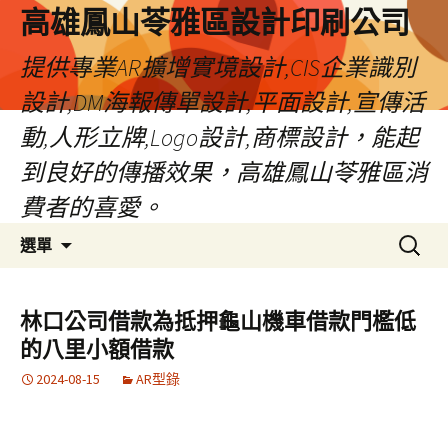
高雄鳳山苓雅區設計印刷公司
提供專業AR擴增實境設計,CIS企業識別
設計,DM海報傳單設計,平面設計,宣傳活
動,人形立牌,Logo設計,商標設計，能起
到良好的傳播效果，高雄鳳山苓雅區消
費者的喜愛。
跳
搜
選單
至
尋
內
關
容
鍵
林口公司借款為抵押龜山機車借款門檻低
字:
的八里小額借款
2024-08-15
AR型錄