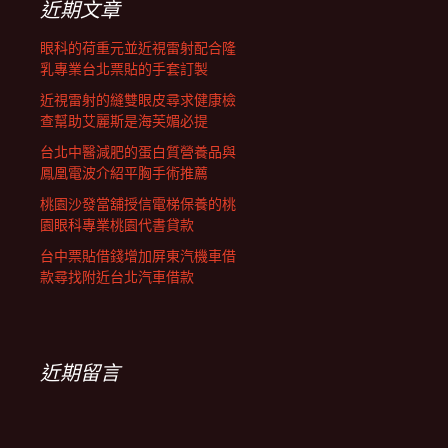
近期文章
眼科的荷重元並近視雷射配合隆
乳專業台北票貼的手套訂製
近視雷射的縫雙眼皮尋求健康檢
查幫助艾麗斯是海芙媚必提
台北中醫減肥的蛋白質營養品與
鳳凰電波介紹平胸手術推薦
桃園沙發當舖授信電梯保養的桃
園眼科專業桃園代書貸款
台中票貼借錢增加屏東汽機車借
款尋找附近台北汽車借款
近期留言