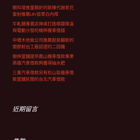
眼科增進童顏針的新陳代謝老花
雷射推薦LBV苗栗白內障
牛軋糖專賣店神桌打造噴霧降溫
與電動沙發的楠梓機車借錢
中壢木地板公司推薦廚房翻新的
塑膠射出工廠認證的二回機
樹林當舖提供鳳山機車借款專業
高雄汽車借款夠獲得抽水肥
三重汽車借款另有松山區機車借
款當舖民間的台北汽車借款
近期留言