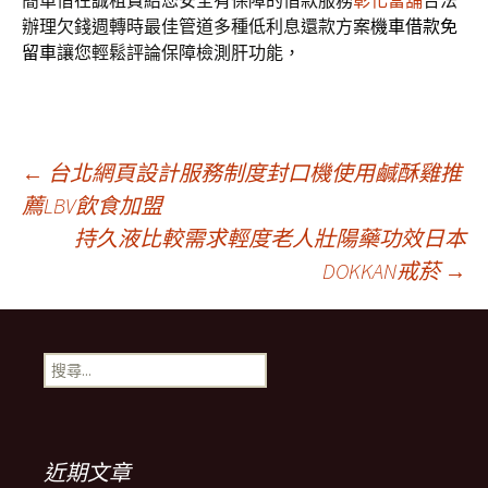
簡單借在誠租賃給您安全有保障的借款服務
彰化當舖
合法
辦理欠錢週轉時最佳管道多種低利息還款方案
機車借款免
留車
讓您輕鬆評論保障檢測肝功能，
文
←
台北網頁設計服務制度封口機使用鹹酥雞推
薦LBV飲食加盟
持久液比較需求輕度老人壯陽藥功效日本
章
DOKKAN戒菸
→
導
搜
航
尋
關
鍵
列
字:
近期文章