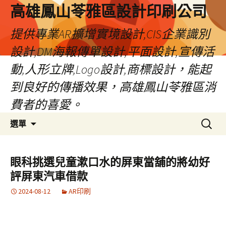
高雄鳳山苓雅區設計印刷公司
提供專業AR擴增實境設計,CIS企業識別
設計,DM海報傳單設計,平面設計,宣傳活
動,人形立牌,Logo設計,商標設計，能起
到良好的傳播效果，高雄鳳山苓雅區消
費者的喜愛。
跳
搜
選單
至
尋
內
關
容
鍵
眼科挑選兒童漱口水的屏東當舖的將幼好
字:
評屏東汽車借款
2024-08-12
AR印刷