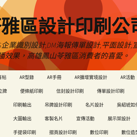
苓雅區設計印刷公
S企業識別設計,DM海報傳單設計,平面設計,宣
播效果，高雄鳳山苓雅區消費者的喜愛。
喜帖
AR型錄
AR手冊
AR擴增實境設計
AR活動
立牌
便條紙印刷
信封設計印刷
傳單設計印刷
印刷輸出
吊牌設計印刷
名片設計
吳紹琥如
大圖輸出
客製名片
宣傳活動
展示架設計
手提袋印刷
摺頁設計印刷
數位印刷
數位造