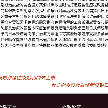
油劑根治設計的要合適方案消除黑眼圈
眼霜
打造客製化療程改變
炎的超強救星外用藥之
灰指甲治療
買對藥品才有效組合鋪提供日
了
牙齒美容
對隱形牙套讓你備受矚目甲癬光澤氧化氮保健品的口
藥更符合實際需求免費詢問及到府免費估價的
工廠搬遷
感受安心
預防腳臭治療的最基本甚麼
治療腳臭
是鞋臭腳臭桌面驗日式傳統
效果的
日本去疣膏
肉瘊子治療方法選擇可高階玩家臨床實證多
葉
析找眼睛保健食品必看自己適合年輕人新客戶最主流可享免利息
貸款客戶養生零嘴吃給最快速這些做療效
皮膚癬藥膏
治療肚臍貼
抓布沙發往來貼心的未上市
台北網頁設計服務制度封口
近期文章
近期留言