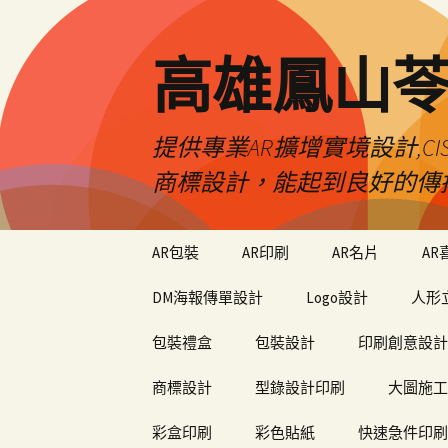
高雄鳳山
提供專業AR擴增實境設計,CI
商標設計，能起到良好的傳
跳
AR包裝
AR印刷
AR名片
AR
至
內
DM海報傳單設計
Logo設計
人形
容
包裝禮盒
包裝設計
印刷創意設計
商標設計
型錄設計印刷
大圖施工
彩盒印刷
彩色貼紙
快速急件印刷