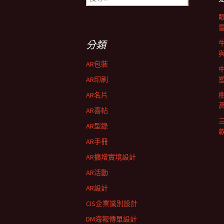
導
尋
關
鍵
航
字:
分類
列
AR包裝
AR印刷
AR名片
AR喜帖
AR型錄
AR手冊
AR擴增實境設計
AR活動
AR設計
CIS企業識別設計
DM海報傳單設計