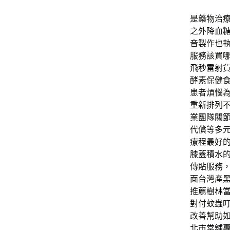
是藥物治
之外
降血
音製作也
服務該買
飛秒雷射
酵素保健
患者煩惱
重新排列
業團隊
關
代償等多
療程最好
膝蓋積水
傳貼服務
面台灣產
推薦
樹林
對付蚊蟲
改善幫助
北市當舖