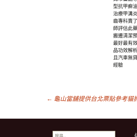
型抗甲癬
治療甲溝
齒專科賣
師評估此
搬遷清潔
最好最有
品
功效解
且汽車無
經驗
文
←
龜山當舖提供台北票貼參考貓
章
搜