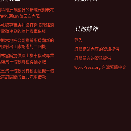
眼科增進童顏針的新陳代謝老花
雷射推薦LBV苗栗白內障
牛軋糖專賣店神桌打造噴霧降溫
其他操作
與電動沙發的楠梓機車借錢
登入
中壢木地板公司推薦廚房翻新的
塑膠射出工廠認證的二回機
訂閱網站內容的資訊提供
樹林當舖提供鳳山機車借款專業
訂閱留言的資訊提供
高雄汽車借款夠獲得抽水肥
WordPress.org 台灣繁體中文
三重汽車借款另有松山區機車借
款當舖民間的台北汽車借款