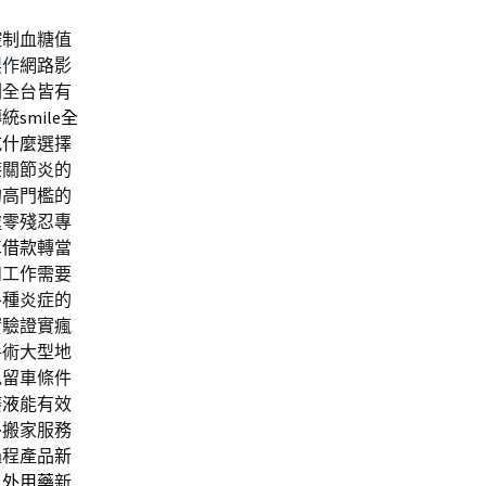
控制血糖值
製作
網路影
劃全台皆有
傳統
smile全
吃什麼
選擇
膝關節炎的
的高門檻的
處零殘忍專
車借款
轉當
和工作需要
各種炎症的
實驗證實瘋
手術大型地
免留車條件
癢液
能有效
外搬家服務
過程產品
新
甲外用藥
新