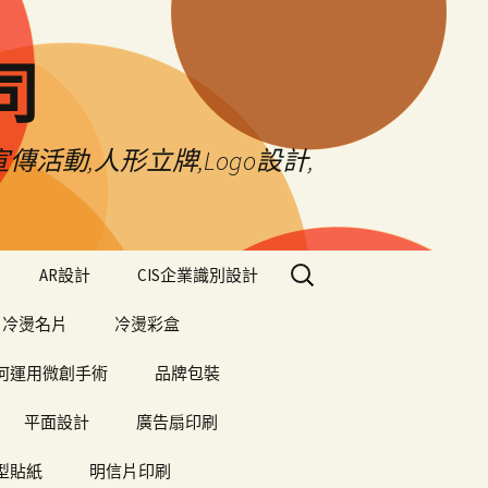
司
傳活動,人形立牌,Logo設計,
搜
AR設計
CIS企業識別設計
尋
關
冷燙名片
冷燙彩盒
鍵
字:
何運用微創手術
品牌包裝
平面設計
廣告扇印刷
型貼紙
明信片印刷