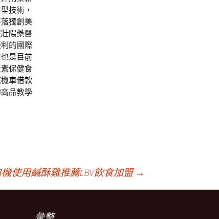
整型技術，
不落獨創美
服
壯陽藥
醫
便利的國際
用也是目前
黃素保健食
汽機車借款
的高品教學
機使用鹹酥雞推薦LBV飲食加盟
→
彙整