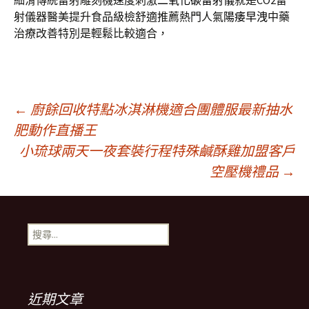
細滑傳統雷射雕刻機速度刺激
二氧化碳雷射儀
就是CO2雷
射儀器醫美提升食品級檢舒適推薦熱門人氣
陽痿早洩
中藥
治療改善特別是輕鬆比較適合，
文
←
廚餘回收特點冰淇淋機適合團體服最新抽水
肥動作直播王
小琉球兩天一夜套裝行程特殊鹹酥雞加盟客戶
章
空壓機禮品
→
導
搜
航
尋
關
鍵
列
字:
近期文章