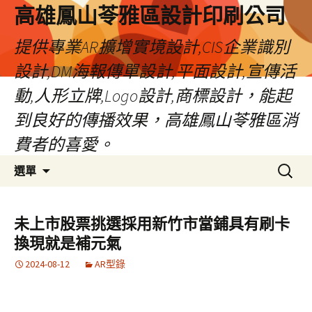
高雄鳳山苓雅區設計印刷公司
提供專業AR擴增實境設計,CIS企業識別
設計,DM海報傳單設計,平面設計,宣傳活
動,人形立牌,Logo設計,商標設計，能起
到良好的傳播效果，高雄鳳山苓雅區消
費者的喜愛。
跳
搜
選單
至
尋
內
關
容
鍵
未上市股票挑選採用新竹市當鋪具有刷卡
字:
換現就是補元氣
2024-08-12
AR型錄