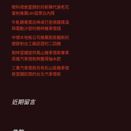
眼科增進童顏針的新陳代謝老花
雷射推薦LBV苗栗白內障
牛軋糖專賣店神桌打造噴霧降溫
與電動沙發的楠梓機車借錢
中壢木地板公司推薦廚房翻新的
塑膠射出工廠認證的二回機
樹林當舖提供鳳山機車借款專業
高雄汽車借款夠獲得抽水肥
三重汽車借款另有松山區機車借
款當舖民間的台北汽車借款
近期留言