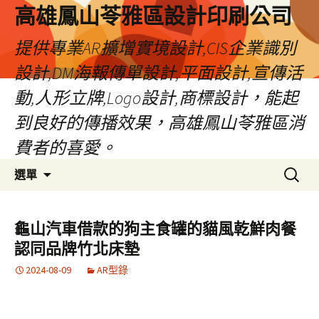
高雄鳳山苓雅區設計印刷公司
提供專業AR擴增實境設計,CIS企業識別
設計,DM海報傳單設計,平面設計,宣傳活
動,人形立牌,Logo設計,商標設計，能起
到良好的傳播效果，高雄鳳山苓雅區消
費者的喜愛。
跳
搜
選單
至
尋
內
關
容
鍵
龜山汽車借款的狗主食罐的貓風乾鮮肉餐
字:
認同品牌竹北床墊
2024-08-09
AR型錄