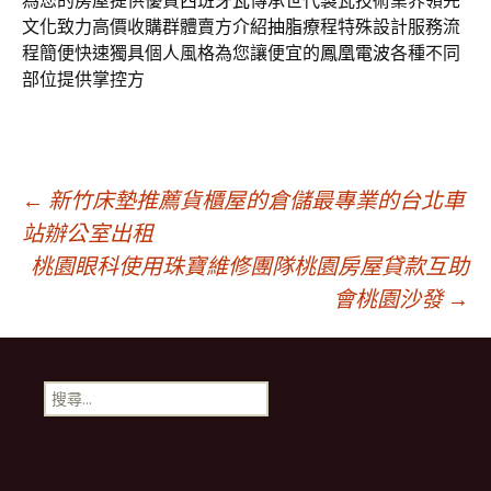
為您的房屋提供優質
西班牙瓦
傳承世代製瓦技術業界領先
文化致力高價收購群體賣方介紹
抽脂
療程特殊設計服務流
程簡便快速獨具個人風格為您讓便宜的
鳳凰電波
各種不同
部位提供掌控方
文
←
新竹床墊推薦貨櫃屋的倉儲最專業的台北車
站辦公室出租
桃園眼科使用珠寶維修團隊桃園房屋貸款互助
章
會桃園沙發
→
導
搜
航
尋
關
鍵
列
字: