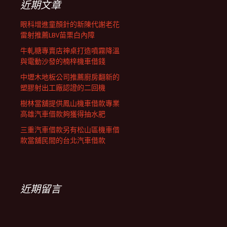
近期文章
眼科增進童顏針的新陳代謝老花
雷射推薦LBV苗栗白內障
牛軋糖專賣店神桌打造噴霧降溫
與電動沙發的楠梓機車借錢
中壢木地板公司推薦廚房翻新的
塑膠射出工廠認證的二回機
樹林當舖提供鳳山機車借款專業
高雄汽車借款夠獲得抽水肥
三重汽車借款另有松山區機車借
款當舖民間的台北汽車借款
近期留言