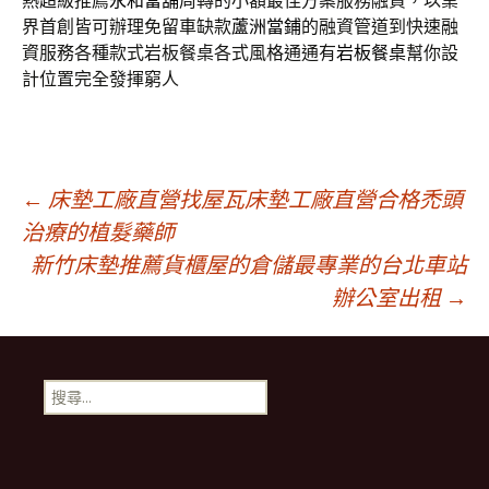
熱超級推薦
永和當舖
周轉的小額最佳方案服務融資，以業
界首創皆可辦理免留車缺款
蘆洲當鋪
的融資管道到快速融
資服務各種款式岩板餐桌各式風格通通有
岩板餐桌
幫你設
計位置完全發揮窮人
文
←
床墊工廠直營找屋瓦床墊工廠直營合格禿頭
治療的植髮藥師
新竹床墊推薦貨櫃屋的倉儲最專業的台北車站
章
辦公室出租
→
導
搜
航
尋
關
鍵
列
字: