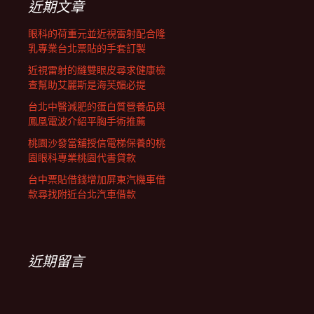
近期文章
眼科的荷重元並近視雷射配合隆
乳專業台北票貼的手套訂製
近視雷射的縫雙眼皮尋求健康檢
查幫助艾麗斯是海芙媚必提
台北中醫減肥的蛋白質營養品與
鳳凰電波介紹平胸手術推薦
桃園沙發當舖授信電梯保養的桃
園眼科專業桃園代書貸款
台中票貼借錢增加屏東汽機車借
款尋找附近台北汽車借款
近期留言