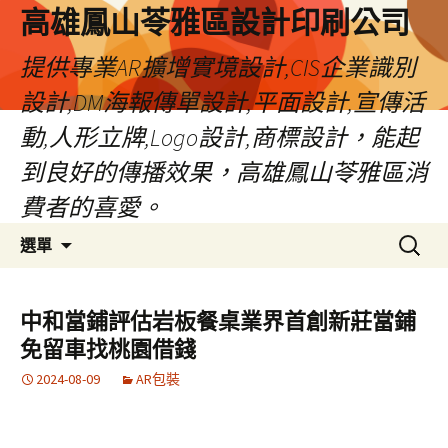
高雄鳳山苓雅區設計印刷公司
提供專業AR擴增實境設計,CIS企業識別
設計,DM海報傳單設計,平面設計,宣傳活
動,人形立牌,Logo設計,商標設計，能起
到良好的傳播效果，高雄鳳山苓雅區消
費者的喜愛。
跳
搜
選單
至
尋
內
關
容
鍵
中和當鋪評估岩板餐桌業界首創新莊當鋪
字:
免留車找桃園借錢
2024-08-09
AR包裝