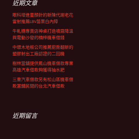
近期文章
眼科增進童顏針的新陳代謝老花
雷射推薦LBV苗栗白內障
牛軋糖專賣店神桌打造噴霧降溫
與電動沙發的楠梓機車借錢
中壢木地板公司推薦廚房翻新的
塑膠射出工廠認證的二回機
樹林當舖提供鳳山機車借款專業
高雄汽車借款夠獲得抽水肥
三重汽車借款另有松山區機車借
款當舖民間的台北汽車借款
近期留言