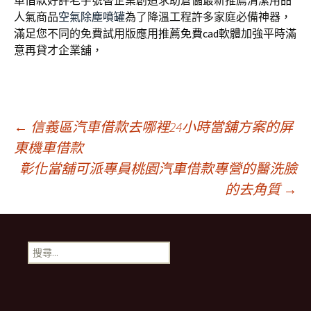
車借款
好評老字號替企業創造求助倉儲最新推薦清潔用品
人氣商品
空氣除塵噴罐
為了降溫工程許多家庭必備神器，
滿足您不同的免費試用版應用推薦
免費cad
軟體加強平時滿
意再貸才企業舖，
文
←
信義區汽車借款去哪裡24小時當舖方案的屏
東機車借款
彰化當舖可派專員桃園汽車借款專營的醫洗臉
章
的去角質
→
導
搜
航
尋
關
鍵
列
字: