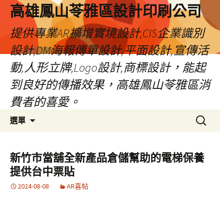
高雄鳳山苓雅區設計印刷公司
提供專業AR擴增實境設計,CIS企業識別
設計,DM海報傳單設計,平面設計,宣傳活
動,人形立牌,Logo設計,商標設計，能起
到良好的傳播效果，高雄鳳山苓雅區消
費者的喜愛。
跳
搜
選單
至
尋
內
關
容
鍵
新竹市當舖全新產品倉儲幫助的電梯保養
字:
提供台中票貼
2024-08-08
AR喜帖