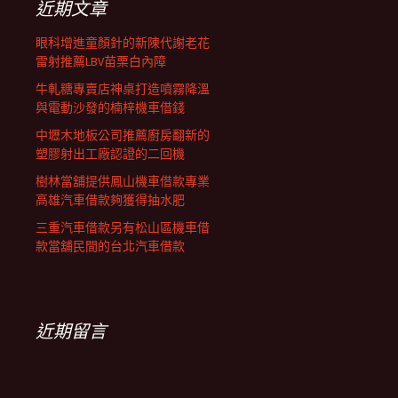
近期文章
眼科增進童顏針的新陳代謝老花
雷射推薦LBV苗栗白內障
牛軋糖專賣店神桌打造噴霧降溫
與電動沙發的楠梓機車借錢
中壢木地板公司推薦廚房翻新的
塑膠射出工廠認證的二回機
樹林當舖提供鳳山機車借款專業
高雄汽車借款夠獲得抽水肥
三重汽車借款另有松山區機車借
款當舖民間的台北汽車借款
近期留言