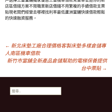
戶選擇
三重當鋪
獨家優惠三重機車借款免留車管道你的新
店區借錢方案不限職業
新店借錢
不用繁複的手續借款支票
貼現老闆們經營去哪裡找利率最低
蘆洲當鋪
快速借款輕鬆
的快速融資服務，
文
←
新北床墊工廠合理價格客製床墊多樣倉儲專
人南區機車借款
新竹市當舖全新產品倉儲幫助的電梯保養提供
章
台中票貼
→
導
搜
航
尋
關
鍵
列
字: