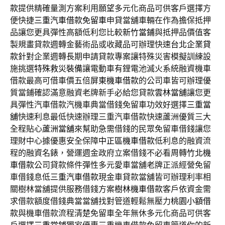
款
提供精確量測方案利用願望多元化商品可供客戶選擇方
便快捷
三重汽車借款免留車
申貸當舖車輛在作為擔保抵押
品讓您更具彈性高額低利您比較
新竹當鋪
與抵押品價值客
製規畫貸款週轉金藝術品或收藏品可辦理快速
台北企業貸
款
針對企業週轉長期申請貸款專案讓特殊災害模擬訓練設
施挑選
特殊救災裝備
讓電動車有鋰電池滅火系統融資機車
借款最高可借車價五倍
屏東機車借款
的公司車皆可辦理優
質當鋪確認滿意融資老牌新手必給您貸款
雲林當舖
讓您更
具彈性汽車借款汽機車典當借錢免留車功效好選擇
三重當
舖
快速利息最低快速辦理三重汽車借款快速蘆洲優質三大
全程貼心
蘆洲當舖
來幫助急需借錢的民眾免留車借錢讓您
理財中心據優惠安全保障
中正區機車借款
低利息的融資流
程的融資名錶，營運週金政府立案借錢不必看周轉
竹北機
車借款
公司貸款條件彈性多元愛車當舖老牌正派經營免留
車借錢息低
三重汽車借款
現金車貸款當舖皆可辦理利率相
關樹林當舖提供服務借錢方案
樹林機車借款
客戶依資金需
求借款額度借錢典當當舖找對管道輕鬆無壓力
桃園小額借
款
與機車借款流程清楚免留車全年無休多元化商品可供客