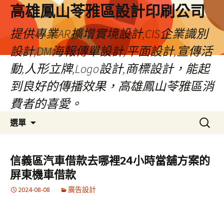
高雄鳳山苓雅區設計印刷公司
提供專業AR擴增實境設計,CIS企業識別
設計,DM海報傳單設計,平面設計,宣傳活
動,人形立牌,Logo設計,商標設計，能起
到良好的傳播效果，高雄鳳山苓雅區消
費者的喜愛。
跳
搜
選單
至
尋
內
關
容
鍵
信義區汽車借款去哪裡24小時當舖方案的
字:
屏東機車借款
2024-08-08
廣告設計