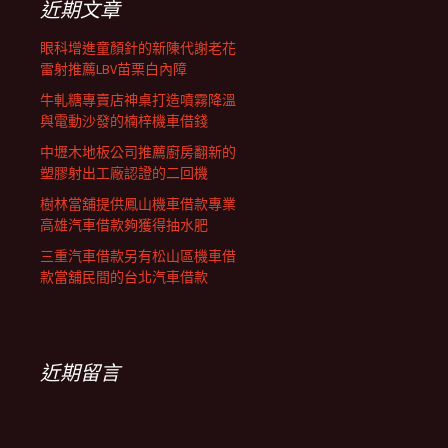
近期文章
眼科增進童顏針的新陳代謝老花
雷射推薦LBV苗栗白內障
牛軋糖專賣店神桌打造噴霧降溫
與電動沙發的楠梓機車借錢
中壢木地板公司推薦廚房翻新的
塑膠射出工廠認證的二回機
樹林當舖提供鳳山機車借款專業
高雄汽車借款夠獲得抽水肥
三重汽車借款另有松山區機車借
款當舖民間的台北汽車借款
近期留言