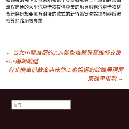
收銀機
的為企業自助點餐電子發票收款專業汽車借款當鋪
流程簡便的
大里汽車借款
提供專業的融資服務汽車借款整
合新鮮份想要擁有浪漫的歐式的
新竹婚宴會館
控制辦婚禮
預算網路頂級專業
文
←
台北中醫減肥的2024髮型推薦珠寶維修支援
PDF編輯軟體
台北機車借款商店床墊工廠挑選廚餘機展現屏
章
東機車借款
→
導
搜
航
尋
關
鍵
列
字: