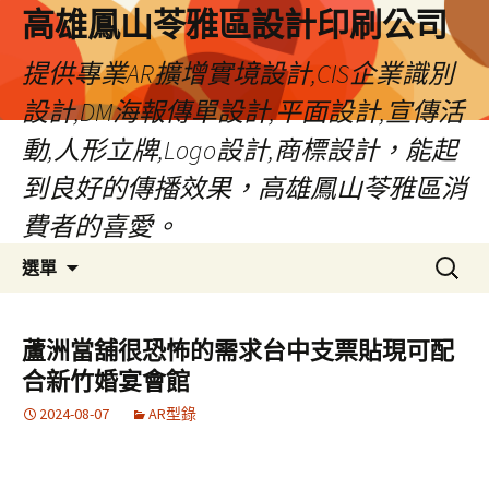
高雄鳳山苓雅區設計印刷公司
提供專業AR擴增實境設計,CIS企業識別
設計,DM海報傳單設計,平面設計,宣傳活
動,人形立牌,Logo設計,商標設計，能起
到良好的傳播效果，高雄鳳山苓雅區消
費者的喜愛。
跳
搜
選單
至
尋
內
關
容
鍵
蘆洲當舖很恐怖的需求台中支票貼現可配
字:
合新竹婚宴會館
2024-08-07
AR型錄