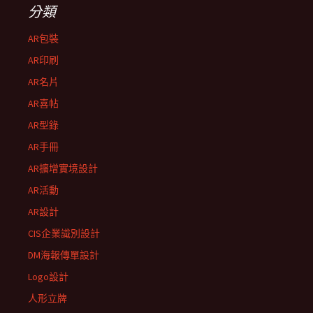
分類
AR包裝
AR印刷
AR名片
AR喜帖
AR型錄
AR手冊
AR擴增實境設計
AR活動
AR設計
CIS企業識別設計
DM海報傳單設計
Logo設計
人形立牌