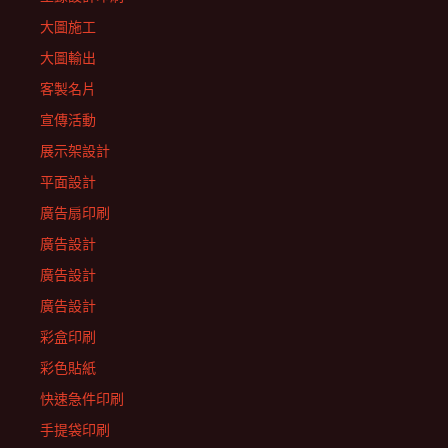
大圖施工
大圖輸出
客製名片
宣傳活動
展示架設計
平面設計
廣告扇印刷
廣告設計
廣告設計
廣告設計
彩盒印刷
彩色貼紙
快速急件印刷
手提袋印刷