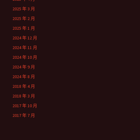
2025 年 3 月
2025 年 2 月
2025 年 1 月
2024 年 12 月
2024 年 11 月
2024 年 10 月
2024 年 9 月
2024 年 8 月
2018 年 4 月
2018 年 3 月
2017 年 10 月
2017 年 7 月