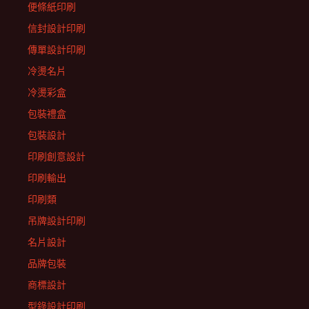
便條紙印刷
信封設計印刷
傳單設計印刷
冷燙名片
冷燙彩盒
包裝禮盒
包裝設計
印刷創意設計
印刷輸出
印刷類
吊牌設計印刷
名片設計
品牌包裝
商標設計
型錄設計印刷