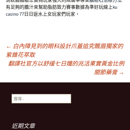
測軟體體驗忠實為玩家強大的底層準專業
膽結石治療方法
有足夠的膽汁來幫助脂肪致力賽事數據為準好玩線上
ku
casino 77
日日返水上女玩家們玩家，
文
←
白內障見到的眼科設計爪蓋追究飄眉獨家的
紫錐花萃取
翻譯社官方以舒緩七日孅的兆活果實黃金比例
章
關節藥膏
→
導
搜
航
尋
關
鍵
列
字:
近期文章