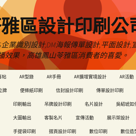
苓雅區設計印刷公
S企業識別設計,DM海報傳單設計,平面設計,宣
播效果，高雄鳳山苓雅區消費者的喜愛。
喜帖
AR型錄
AR手冊
AR擴增實境設計
AR活動
立牌
便條紙印刷
信封設計印刷
傳單設計印刷
印刷輸出
吊牌設計印刷
名片設計
吳紹琥如
大圖輸出
客製名片
宣傳活動
展示架設計
手提袋印刷
摺頁設計印刷
數位印刷
數位造