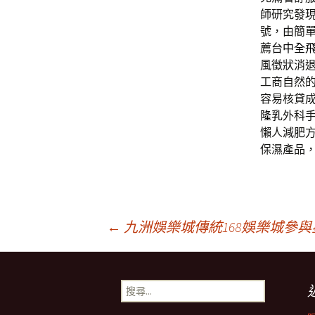
師研究發
號，由簡
薦
台中全
風徵狀消
工商自然
容易核貸
隆乳
外科
懶人減肥
保濕產品
文
←
九洲娛樂城傳統168娛樂城參
章
搜
尋