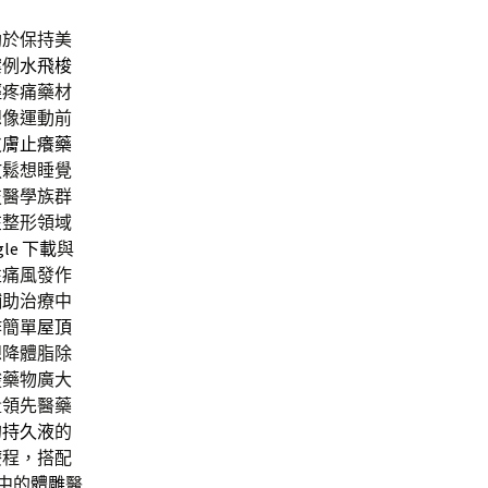
助於保持美
案例
水飛梭
輕疼痛藥材
想像運動前
皮膚止癢藥
放鬆想睡覺
技醫學族群
在整形領域
gle 下載
與
性痛風發作
輔助治療中
作簡單
屋頂
想降體脂除
酸藥物廣大
量領先醫藥
的
持久液
的
療程，搭配
中的
體雕
醫