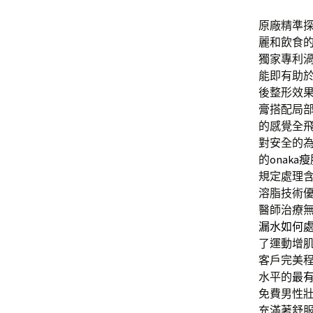
原廠精準
麗和飲食
獨家專利
能即有助
後整形效
膏
搭配局
的感覺全
對安全的
的
onaka
規定處理
溶脂技術
醫師治療
漏水如何
了運動增
客戶完美
水平的
最
免費男性
充滿著舒