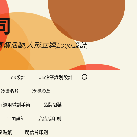
司
傳活動,人形立牌,Logo設計,
搜
AR設計
CIS企業識別設計
尋
關
冷燙名片
冷燙彩盒
鍵
字:
何運用微創手術
品牌包裝
平面設計
廣告扇印刷
型貼紙
明信片印刷