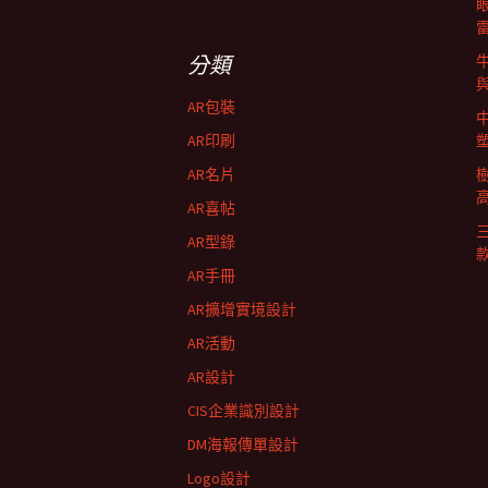
導
關
鍵
字:
航
分類
AR包裝
列
AR印刷
AR名片
AR喜帖
AR型錄
AR手冊
AR擴增實境設計
AR活動
AR設計
CIS企業識別設計
DM海報傳單設計
Logo設計