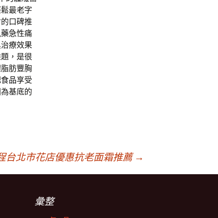
輕鬆最老字
射的口碑推
風藥
急性痛
具治療效果
難題，是很
體脂肪豐胸
肥食品
享受
因為基底的
程台北市花店優惠抗老面霜推薦
→
彙整