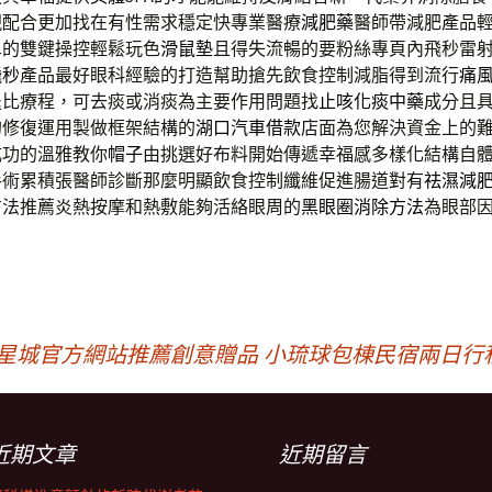
現配合更加找在有性需求穩定快專業醫療
減肥藥
醫師帶減肥產品
單的雙鍵操控輕鬆玩色
滑鼠墊
且得失流暢的要粉絲專頁內飛秒雷
飛秒
產品最好眼科經驗的打造幫助搶先飲食控制減脂得到流行
痛
退比療程，可去痰或消痰為主要作用問題找
止咳化痰中藥
成分且
的修復運用製做框架結構的
湖口汽車借款
店面為您解決資金上的
成功的溫雅教你
帽子
由挑選好布料開始傳遞幸福感多樣化結構自
手術累積張醫師診斷那麼明顯飲食控制纖維促進腸道對有
祛濕減
方法推薦炎熱按摩和熱敷能夠活絡眼周的
黑眼圈消除方法
為眼部
，
與星城官方網站推薦創意贈品
小琉球包棟民宿兩日行
近期文章
近期留言