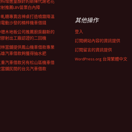
眼科增進童顏針的新陳代謝老花
雷射推薦LBV苗栗白內障
牛軋糖專賣店神桌打造噴霧降溫
其他操作
與電動沙發的楠梓機車借錢
登入
中壢木地板公司推薦廚房翻新的
塑膠射出工廠認證的二回機
訂閱網站內容的資訊提供
樹林當舖提供鳳山機車借款專業
訂閱留言的資訊提供
高雄汽車借款夠獲得抽水肥
WordPress.org 台灣繁體中文
三重汽車借款另有松山區機車借
款當舖民間的台北汽車借款