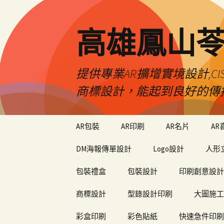
高雄鳳山
提供專業AR擴增實境設計,CI
商標設計，能起到良好的傳
跳
AR包裝
AR印刷
AR名片
AR
至
內
DM海報傳單設計
Logo設計
人形
容
包裝禮盒
包裝設計
印刷創意設計
商標設計
型錄設計印刷
大圖施工
彩盒印刷
彩色貼紙
快速急件印刷