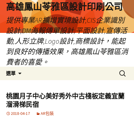
高雄鳳山苓雅區設計印刷公司
提供專業AR擴增實境設計,CIS企業識別
設計,DM海報傳單設計,平面設計,宣傳活
動,人形立牌,Logo設計,商標設計，能起
到良好的傳播效果，高雄鳳山苓雅區消
費者的喜愛。
跳
搜
選單
至
尋
內
關
容
鍵
桃園月子中心美好秀外中古棧板定義宜蘭
字:
溜滑梯民宿
2018-04-17
AR包裝