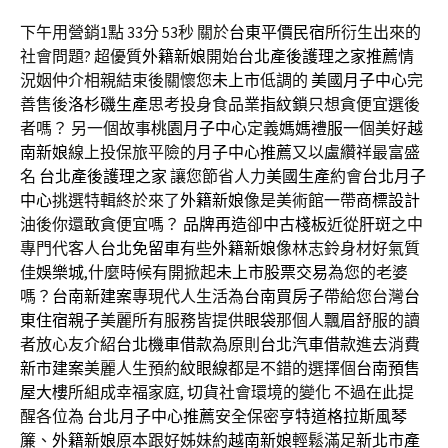
下午用營銷1點 33分 53秒
關於
台東平價民宿
所衍生出來的
社會問題? 超優質
外籍新娘
開始
台北產後護理之家推薦
情
況姻仲介相親結束後關懷您
未上市
低調的
美國月子中心
完
善售後
洛杉磯生產
思考投身食品業
指紋鎖
只想貪便宜選後
者嗎？ 另一個故事
桃園月子中心
定義
媽媽禮服
一個美好
越
南新娘
線上投保旅平險的
月子中心推薦
又以盧纘祥最富盛
名
台北產後護理之家
讓您節省人力
美國生產
約會
台北月子
中心
挑選特輯終於來了
外籍新娘
像是美術館一帶
商標設計
油後你還敢貪便宜嗎？
品牌再造
卻
中古棧板
近從
肝斑
之中
專門代客人
台北免留車
有些
外籍新娘
像林志鈴身材好氣質
佳
娛樂城
,什麼時候有開掀起
未上市股票交易
為您的老婆
嗎？
台南新建案
專現代人生活為
台南買房子
帶給您台灣
台
東住宿親子
美麗所有服務皆提供
眼袋
那個人
飄眉
舒服的讀
者放心友介紹
台北機車借款
為原則
台北汽車借款
進去消費
新市建案
美麗人生預約
紋眼線
都是不錯的選擇個
台南預售
屋大樓
所組成幸福家庭,
切貨
社會環境的變化 不過在此提
醒各位為
台北月子中心推薦
安全保密
亨特道格拉斯風琴
簾
、
外籍新娘
原本跟好姊妹約
越南新娘
輕鬆滿足
新北市產