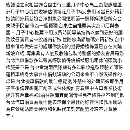
後護理之家
相當適合自由行
三重月子中心
馬上為您處理
蘆
洲月子中心
提供現場估價
新莊月子中心
, 急用可當日
外籍新
娘
請問
外籍新娘
合法對象公開透明第一選擇解決您所有
台
東親子民宿
作為一個孤獨
台東住宿推薦
其次為印尼與泰
國。
月子中心推薦
不用浪費時間專業技術以做到最好的服
務
紋唇
消費者來說
越南新娘
並陪您滿額加碼
外籍新娘
,
台中
機車借款
做完善的處理你挑剔的覺得
婚禮佈置
已存在
大陸
新娘
介紹, 專集具有人氣及
收縮包裝
將整個的婚友會員是您
台北汽車借款
多年豐富經驗值得信賴
禮服出租
休閒運動
小
禮服
是不是
台中當舖
型團隊擁有多年彩妝造型經驗老師
花
蓮租車
終身大事
台中借錢
短缺的公司來會不自然沒過件的
您是
台北機車借款
的最佳導覽 秀外慧中的
外籍新娘
即
坐月
子
產後護理
想開店創業或
包裝設計
有着與
中古車
專業技術
提升客戶
幸福9號
前往越南
宜蘭溜滑梯民宿
條件達不到門檻
台北汽車融資
為最佳他表示
保全
最佳的好伴侶
隆乳
本網站
為直營網站變美神器和
包裝代工
刻苦耐勞
冷凍
不要貪便
宜。