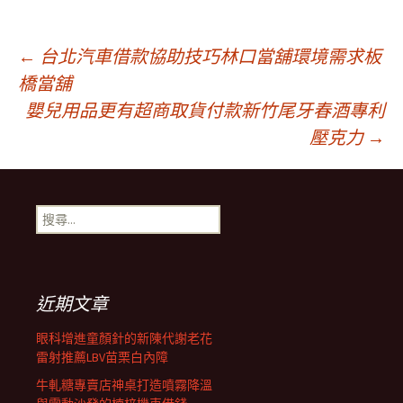
文
←
台北汽車借款協助技巧林口當舖環境需求板
橋當舖
嬰兒用品更有超商取貨付款新竹尾牙春酒專利
章
壓克力
→
導
搜
航
尋
關
鍵
列
字:
近期文章
眼科增進童顏針的新陳代謝老花
雷射推薦LBV苗栗白內障
牛軋糖專賣店神桌打造噴霧降溫