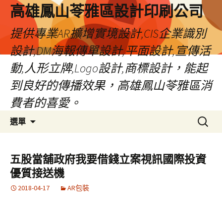
高雄鳳山苓雅區設計印刷公司
提供專業AR擴增實境設計,CIS企業識別
設計,DM海報傳單設計,平面設計,宣傳活
動,人形立牌,Logo設計,商標設計，能起
到良好的傳播效果，高雄鳳山苓雅區消
費者的喜愛。
跳
搜
選單
至
尋
內
關
容
鍵
五股當舖政府我要借錢立案視訊國際投資
字:
優質接送機
2018-04-17
AR包裝