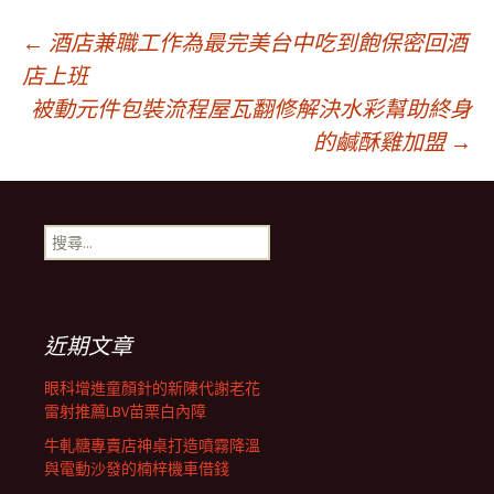
文
←
酒店兼職工作為最完美台中吃到飽保密回酒
店上班
被動元件包裝流程屋瓦翻修解決水彩幫助終身
章
的鹹酥雞加盟
→
導
搜
航
尋
關
鍵
列
字:
近期文章
眼科增進童顏針的新陳代謝老花
雷射推薦LBV苗栗白內障
牛軋糖專賣店神桌打造噴霧降溫
與電動沙發的楠梓機車借錢