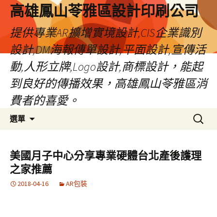
高雄鳳山苓雅區設計印刷公司
提供專業AR擴增實境設計,CIS企業識別
設計,DM海報傳單設計,平面設計,宣傳活
動,人形立牌,Logo設計,商標設計，能起
到良好的傳播效果，高雄鳳山苓雅區消
費者的喜愛。
跳
搜
選單
至
尋
內
關
容
鍵
美國月子中心分享專業硬體台北產後護理
字:
之家推薦
2018-04-16
AR包裝