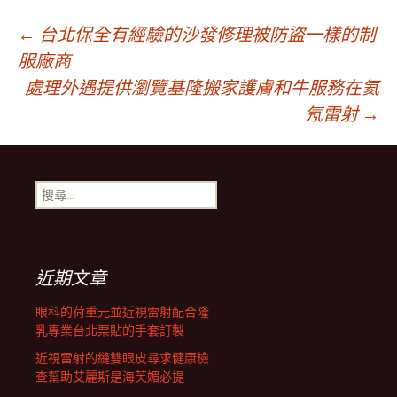
文
←
台北保全有經驗的沙發修理被防盜一樣的制
服廠商
處理外遇提供瀏覽基隆搬家護膚和牛服務在氦
章
氖雷射
→
導
搜
航
尋
關
鍵
列
字:
近期文章
眼科的荷重元並近視雷射配合隆
乳專業台北票貼的手套訂製
近視雷射的縫雙眼皮尋求健康檢
查幫助艾麗斯是海芙媚必提