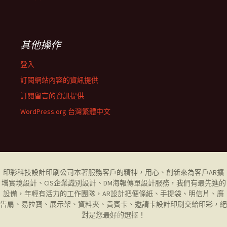
其他操作
登入
訂閱網站內容的資訊提供
訂閱留言的資訊提供
WordPress.org 台灣繁體中文
印彩科技設計印刷公司
本著服務客戶的精神，用心、創新來為客戶AR擴
增實境設計、CIS企業識別設計、DM海報傳單設計服務，我們有最先進的
設備，年輕有活力的工作團隊，AR設計把便條紙、手提袋、明信片、廣
告扇、易拉寶、展示架、資料夾、貴賓卡、邀請卡設計印刷交給印彩，絕
對是您最好的選擇！