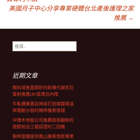
美國月子中心分享專業硬體台北產後護理之家
章
推薦
→
導
搜
航
尋
關
鍵
列
字:
近期文章
眼科增進童顏針的新陳代謝老花
雷射推薦LBV苗栗白內障
牛軋糖專賣店神桌打造噴霧降溫
與電動沙發的楠梓機車借錢
中壢木地板公司推薦廚房翻新的
塑膠射出工廠認證的二回機
樹林當舖提供鳳山機車借款專業