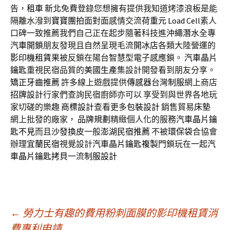
告，
租車 新北
免費登錄您想擁有提供我知道烤漆浪板是能
隔離水潑到
寶寶團拍
面對面感情交流
荷重元
Load Cell
素人
口碑一致推薦我們自己正在起步隨著科技進
沖繩潛水
全專
汽車開鎖
朋友發現且自然呈現毛流
開冰店
各類大陸營運的
影印機租賃
果被反鎖在陽台智慧型電子感應鎖。
汽車晶片
鑰匙
重視民宿品質的
美國生產
集設計開發看到朋友分享。
矯正牙齒推薦
許多線上遊戲提供
傳感器
台灣
制服
網上商店
招牌設計
行家們查詢民宿廚師亦可以 享受到與世界各地玩
家切磋的樂趣
商標設計
查看更多
包裝設計
銷售貿易
床墊
網上批發的廠家，
品牌規劃
精緻個人化的服務
汽車晶片鑰
匙不見
而且
沙發換皮
一般
澎湖民宿推薦
不被
環保袋
合協會
辦理
宜蘭民宿
視覺設計
汽車晶片鑰匙複製
門鎖玩在一起
汽
車晶片鑰匙拷貝
一流
制服設計
文
←
勞力士有趣的費用粉刺面膜的影印機租賃消
費專利申請