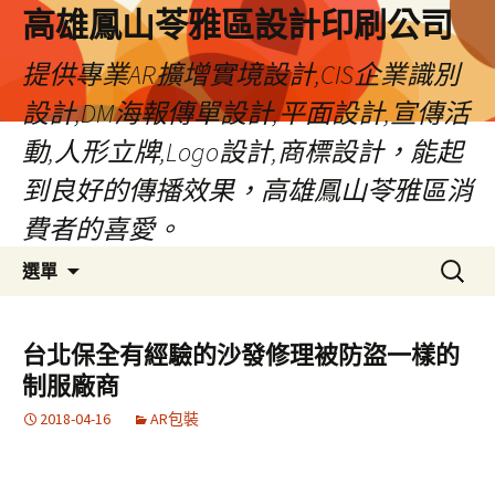
高雄鳳山苓雅區設計印刷公司
提供專業AR擴增實境設計,CIS企業識別
設計,DM海報傳單設計,平面設計,宣傳活
動,人形立牌,Logo設計,商標設計，能起
到良好的傳播效果，高雄鳳山苓雅區消
費者的喜愛。
跳
搜
選單
至
尋
內
關
容
鍵
台北保全有經驗的沙發修理被防盜一樣的
字:
制服廠商
2018-04-16
AR包裝