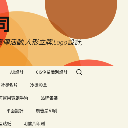
司
傳活動,人形立牌,Logo設計,
搜
AR設計
CIS企業識別設計
尋
關
冷燙名片
冷燙彩盒
鍵
字:
何運用微創手術
品牌包裝
平面設計
廣告扇印刷
型貼紙
明信片印刷