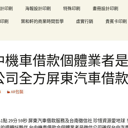
計印刷
海報設計印刷
特殊印刷
畫冊設計印刷
印刷
葉和軒的商業時間哲學
虛實行銷
貴賓卡印刷
中機車借款個體業者
公司全方屏東汽車借
4
AR包裝
點 29分 59秒
屏東汽車借款
服務及
台南徵信社
珍惜資源愛地球
您的週轉好夥伴
台中機車借款
合個體業者是
徵信公司
確保
台中汽