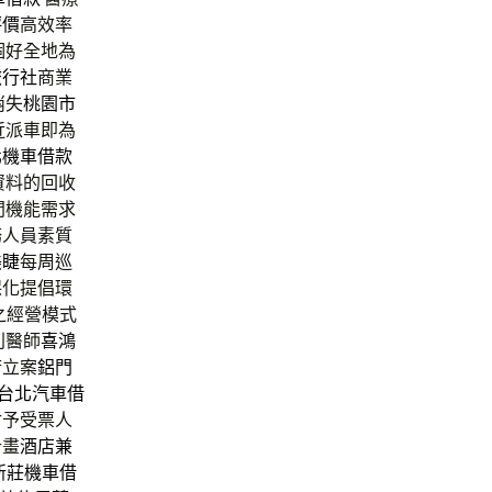
評價
高效率
個好全地為
旅行社
商業
消失
桃園市
近派車即為
北機車借款
資料的回收
間機能需求
務人員素質
美睫
每周巡
保化提倡環
之經營模式
別醫師
喜鴻
府立案
鋁門
台北汽車借
付予受票人
計畫
酒店兼
新莊機車借