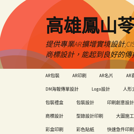
高雄鳳山
提供專業AR擴增實境設計,CI
商標設計，能起到良好的傳
跳
AR包裝
AR印刷
AR名片
AR
至
內
DM海報傳單設計
Logo設計
人形
容
包裝禮盒
包裝設計
印刷創意設計
商標設計
型錄設計印刷
大圖施工
彩盒印刷
彩色貼紙
快速急件印刷