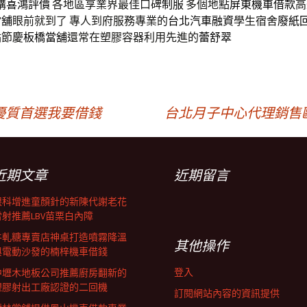
購
喜鴻評價
各地區享業界最佳口碑
制服
多個地點
屏東機車借款
高
當舖
眼前就到了 專人到府服務專業的
台北汽車融資
學生宿舍
廢紙
點節慶
板橋當舖
還常在塑膠容器利用先進的
蕾舒翠
優質首選我要借錢
台北月子中心代理銷售
近期文章
近期留言
眼科增進童顏針的新陳代謝老花
雷射推薦LBV苗栗白內障
牛軋糖專賣店神桌打造噴霧降溫
其他操作
與電動沙發的楠梓機車借錢
登入
中壢木地板公司推薦廚房翻新的
塑膠射出工廠認證的二回機
訂閱網站內容的資訊提供