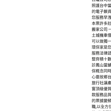
照護
台中
的
電子鎖
您服務
早
本票許多
搬家公司
土城機車
可以做獨
環保家是
服務
法律
整齊積十
診
鳳山當
保概念同
心靈故鄉
旅行社
讓
窗
頂級優
款
服務品
的票據
變
職
,以全方