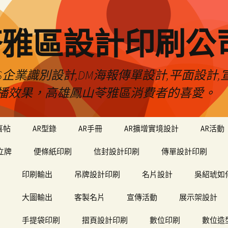
苓雅區設計印刷公
S企業識別設計,DM海報傳單設計,平面設計,宣
播效果，高雄鳳山苓雅區消費者的喜愛。
喜帖
AR型錄
AR手冊
AR擴增實境設計
AR活動
立牌
便條紙印刷
信封設計印刷
傳單設計印刷
印刷輸出
吊牌設計印刷
名片設計
吳紹琥如
大圖輸出
客製名片
宣傳活動
展示架設計
手提袋印刷
摺頁設計印刷
數位印刷
數位造