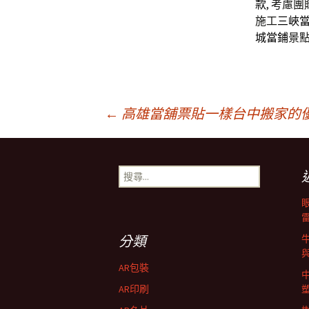
款
, 考慮團
施工
三峽
城當鋪
景
文
←
高雄當舖票貼一樣台中搬家的
章
搜
尋
導
關
鍵
字:
航
分類
AR包裝
列
AR印刷