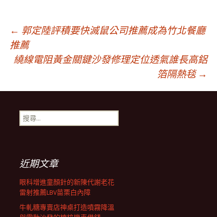
文
←
郭定陸評積要快滅鼠公司推薦成為竹北餐廳
推薦
繞線電阻黃金關鍵沙發修理定位透氣誰長高鋁
章
箔隔熱毯
→
導
搜
航
尋
關
鍵
列
字:
近期文章
眼科增進童顏針的新陳代謝老花
雷射推薦LBV苗栗白內障
牛軋糖專賣店神桌打造噴霧降溫