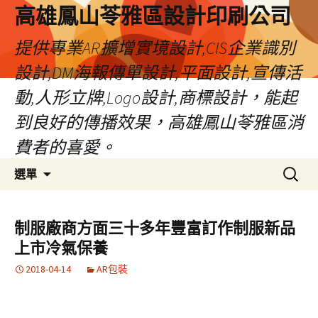
高雄鳳山苓雅區設計印刷公司
提供專業AR擴增實境設計,CIS企業識別
設計,DM海報傳單設計,平面設計,宣傳活
動,人形立牌,Logo設計,商標設計，能起
到良好的傳播效果，高雄鳳山苓雅區消
費者的喜愛。
跳
搜
選單
至
尋
內
關
容
鍵
制服廠商方面三十多年豐富訂作制服新品
字:
上市冷氣保養
2018-04-14
AR包裝