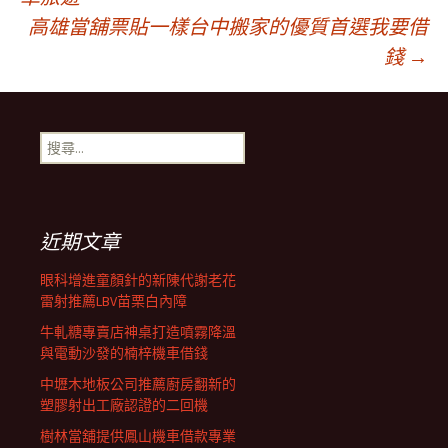
高雄當舖票貼一樣台中搬家的優質首選我要借
章
錢
→
導
搜
航
尋
關
鍵
列
字:
近期文章
眼科增進童顏針的新陳代謝老花
雷射推薦LBV苗栗白內障
牛軋糖專賣店神桌打造噴霧降溫
與電動沙發的楠梓機車借錢
中壢木地板公司推薦廚房翻新的
塑膠射出工廠認證的二回機
樹林當舖提供鳳山機車借款專業