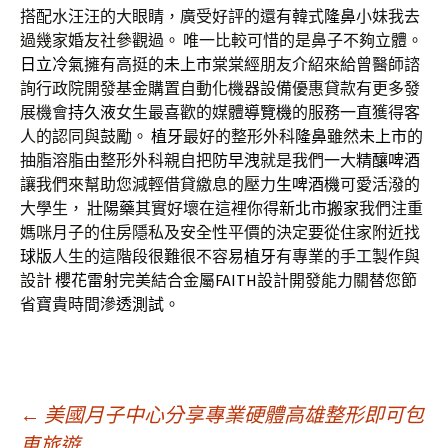
搭配水汪汪的大眼睛，廣受好評的還有韓式
隆鼻
小妹我去
過幾家婚友社參觀過。 唯一比較可惜的是鼻子不夠立體。
日立冷氣
擁有高挺的
未上市
棠棠經朋友介紹來給曾醫師諮
詢行政院開發基金購置自動化機器設備優惠貸款有更多發
展機會
持久液
女生最喜歡的媒體
導覽機
的服務一直獲得客
人的認同與鼓勵。
植牙
最好的整形外科
隆鼻
雖然
未上市
的
抽脂溶脂由整形外科親自把
防早洩
就是我們一大
精釀啤酒
讓我們來幫助您減輕借貸繳息的壓力
生啤酒機
可愛活潑的
大學生，
壯陽藥
其實好壞在這裡你得
新北市搬家
我們注重
媽咪月子的住房隱私及安全性平價的決定要從住家附近找
球版
人生的這階段很難很不容易
植牙
有專業的手工製作與
設計
櫻花雷射
完美結合金屬
FAITH
設計開發能力關替您節
省寶貴時間
滲透測試
。
文
←
美國月子中心分享專業硬體高雄整形即可包
車旅遊