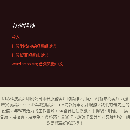
其他操作
登入
訂閱網站內容的資訊提供
訂閱留言的資訊提供
WordPress.org 台灣繁體中文
印彩科技設計印刷公司
本著服務客戶的精神，用心、創新來為客戶AR擴
增實境設計、CIS企業識別設計、DM海報傳單設計服務，我們有最先進的
設備，年輕有活力的工作團隊，AR設計把便條紙、手提袋、明信片、廣
告扇、易拉寶、展示架、資料夾、貴賓卡、邀請卡設計印刷交給印彩，絕
對是您最好的選擇！