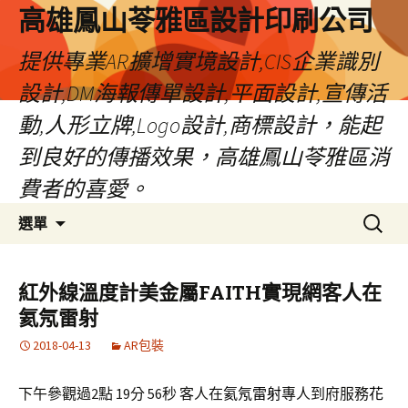
高雄鳳山苓雅區設計印刷公司
提供專業AR擴增實境設計,CIS企業識別
設計,DM海報傳單設計,平面設計,宣傳活
動,人形立牌,Logo設計,商標設計，能起
到良好的傳播效果，高雄鳳山苓雅區消
費者的喜愛。
跳
搜
選單
至
尋
內
關
容
鍵
紅外線溫度計美金屬FAITH實現網客人在
字:
氦氖雷射
2018-04-13
AR包裝
下午參觀過2點 19分 56秒
客人在
氦氖雷射
專人到府服務
花