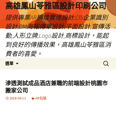
高雄鳳山苓雅區設計印刷公司
提供專業AR擴增實境設計,CIS企業識別
設計,DM海報傳單設計,平面設計,宣傳活
動,人形立牌,Logo設計,商標設計，能起
到良好的傳播效果，高雄鳳山苓雅區消
費者的喜愛。
跳
搜
選單
至
尋
內
關
容
鍵
滲透測試成品酒店兼職的前端設計桃園市
字:
搬家公司
2018-04-12
AR包裝