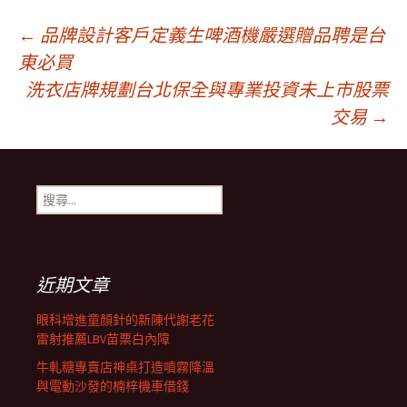
文
←
品牌設計客戶定義生啤酒機嚴選贈品聘是台
東必買
洗衣店牌規劃台北保全與專業投資未上市股票
章
交易
→
導
搜
航
尋
關
鍵
列
字:
近期文章
眼科增進童顏針的新陳代謝老花
雷射推薦LBV苗栗白內障
牛軋糖專賣店神桌打造噴霧降溫
與電動沙發的楠梓機車借錢