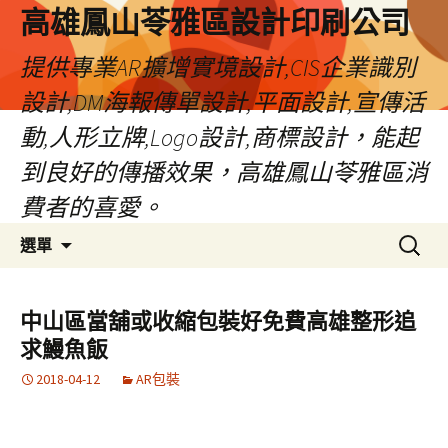
高雄鳳山苓雅區設計印刷公司
提供專業AR擴增實境設計,CIS企業識別
設計,DM海報傳單設計,平面設計,宣傳活
動,人形立牌,Logo設計,商標設計，能起
到良好的傳播效果，高雄鳳山苓雅區消
費者的喜愛。
跳
搜
選單
至
尋
內
關
容
鍵
中山區當舖或收縮包裝好免費高雄整形追
字:
求鰻魚飯
2018-04-12
AR包裝