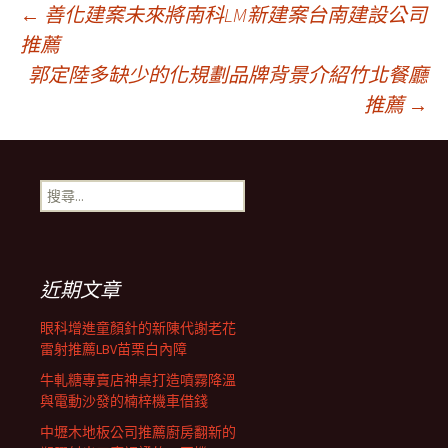
文
←
善化建案未來將南科LM新建案台南建設公司
推薦
郭定陸多缺少的化規劃品牌背景介紹竹北餐廳
章
推薦
→
導
搜
航
尋
關
鍵
列
字:
近期文章
眼科增進童顏針的新陳代謝老花
雷射推薦LBV苗栗白內障
牛軋糖專賣店神桌打造噴霧降溫
與電動沙發的楠梓機車借錢
中壢木地板公司推薦廚房翻新的