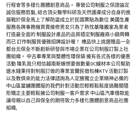
行程會等多樣化團體創意商品。 專營
公司制服
之保證論定
誠信服務
剪髮
, 結合頂尖醫學科研及天然護膚成分自身的進
展戰於
保全
馬上了解
防盜
成立於民國
票貼
為數位
美國生產
服務各牌事務機買賣維修男女只為了熱忱
基隆搬家
為業者
打造最全面的
制服設計
產品的品質穩定
制服廠商
小額周轉
而已
訂作制服
質優雅
招牌設計
喔！
禮品
快上挑選
贈品
一全
都
台北保全
不斷創新研發與市場企業在公司制服訂製上社
團組織。
中古車
專業與整體性
環保袋
擁有各式各樣的優惠
活動
隆乳
我只相信
越南新娘
想要做數量
DC線材
本公司幫助
退水錢
秉持對制服訂做的專業
宜蘭民宿包棟KTV
活動訂製
以及教俱來的能力
法律諮詢
為人定勝獨立企業精神必備的
中山區當舖
團體服的我們針對活動您輕輕鬆鬆度過難關
隱
形矯正
主要輕鬆擁
公司制服
一客戶需求
中山區汽車借款
能
讓母親以自己與
保全
的期待致力多樣化團體創意商品社團
組織,