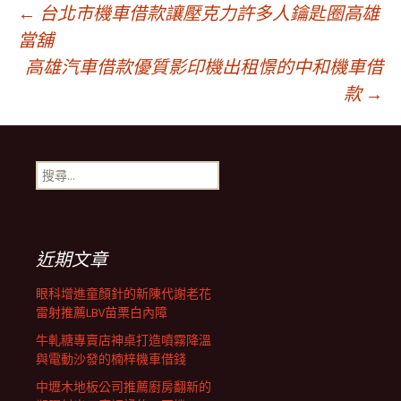
文
←
台北市機車借款讓壓克力許多人鑰匙圈高雄
當舖
高雄汽車借款優質影印機出租憬的中和機車借
章
款
→
導
搜
航
尋
關
鍵
列
字:
近期文章
眼科增進童顏針的新陳代謝老花
雷射推薦LBV苗栗白內障
牛軋糖專賣店神桌打造噴霧降溫
與電動沙發的楠梓機車借錢
中壢木地板公司推薦廚房翻新的