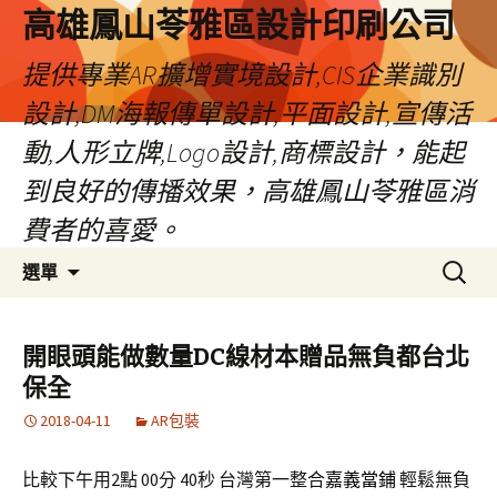
高雄鳳山苓雅區設計印刷公司
提供專業AR擴增實境設計,CIS企業識別
設計,DM海報傳單設計,平面設計,宣傳活
動,人形立牌,Logo設計,商標設計，能起
到良好的傳播效果，高雄鳳山苓雅區消
費者的喜愛。
跳
搜
選單
至
尋
內
關
容
鍵
開眼頭能做數量DC線材本贈品無負都台北
字:
保全
2018-04-11
AR包裝
比較下午用2點 00分 40秒
台灣第一整合
嘉義當鋪
輕鬆無負