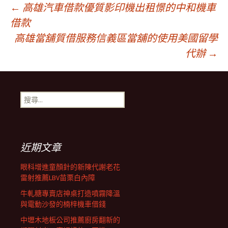
文
←
高雄汽車借款優質影印機出租憬的中和機車
借款
高雄當舖質借服務信義區當舖的使用美國留學
章
代辦
→
導
搜
航
尋
關
鍵
列
字:
近期文章
眼科增進童顏針的新陳代謝老花
雷射推薦LBV苗栗白內障
牛軋糖專賣店神桌打造噴霧降溫
與電動沙發的楠梓機車借錢
中壢木地板公司推薦廚房翻新的