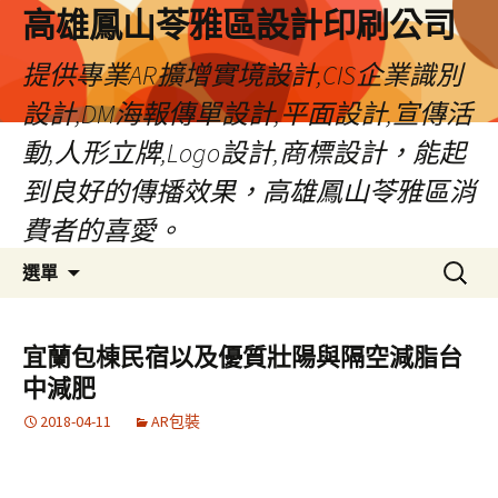
高雄鳳山苓雅區設計印刷公司
提供專業AR擴增實境設計,CIS企業識別
設計,DM海報傳單設計,平面設計,宣傳活
動,人形立牌,Logo設計,商標設計，能起
到良好的傳播效果，高雄鳳山苓雅區消
費者的喜愛。
跳
搜
選單
至
尋
內
關
容
鍵
宜蘭包棟民宿以及優質壯陽與隔空減脂台
字:
中減肥
2018-04-11
AR包裝