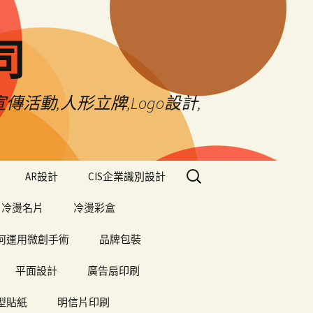
司
傳活動,人形立牌,Logo設計,
搜
AR設計
CIS企業識別設計
尋
關
冷燙名片
冷燙彩盒
鍵
字:
何運用微創手術
品牌包裝
平面設計
廣告扇印刷
型貼紙
明信片印刷