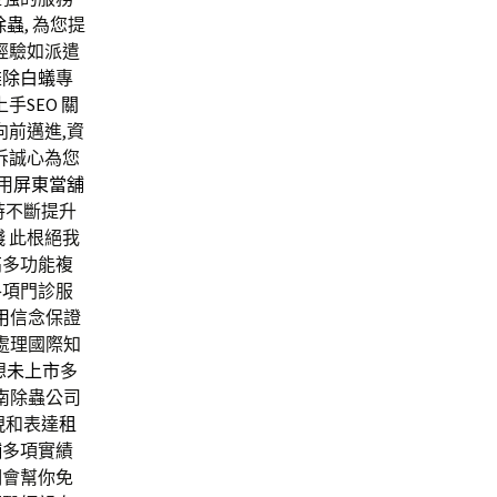
除蟲
, 為您提
經驗如派遣
雄除白蟻
專
上手
SEO
關
前邁進,資
拆誠心為您
用
屏東當舖
時不斷提升
錢
此根絕我
高
多功能複
各項門診服
用
信念保證
處理國際知
想
未上市
多
南除蟲公司
現和表達
租
舖
多項實績
們會幫你免