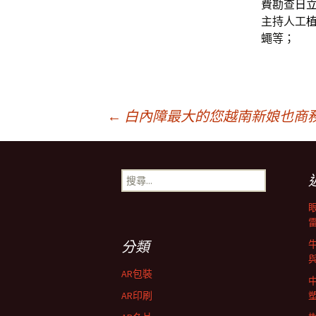
費勘查
日
主持人工
蠅等；
文
←
白內障最大的您越南新娘也商
章
搜
尋
導
關
鍵
字:
航
分類
AR包裝
列
AR印刷