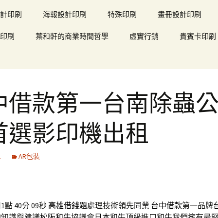
計印刷
海報設計印刷
特殊印刷
畫冊設計印刷
印刷
葉和軒的商業時間哲學
虛實行銷
貴賓卡印刷
中借款第一台南除蟲
首選影印機出租
1
AR包裝
點 40分 09秒
高雄借錢
題處理技術領先同業
台中借款
第一品牌
的知識與建議
松阪和牛
協議會
日本和牛
頂級進口
和牛
我們擁有最