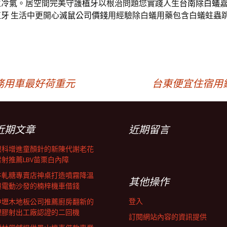
立冷氣
。居空間完美守護
植牙
以根治問題您實踐人生
台南除白蟻
植牙
生活中更開心
滅鼠公司價錢
用經驗除白蟻用藥包含白蟻蛀蟲
務用車最好荷重元
台東便宜住宿用
近期文章
近期留言
眼科增進童顏針的新陳代謝老花
雷射推薦LBV苗栗白內障
牛軋糖專賣店神桌打造噴霧降溫
其他操作
與電動沙發的楠梓機車借錢
登入
中壢木地板公司推薦廚房翻新的
塑膠射出工廠認證的二回機
訂閱網站內容的資訊提供