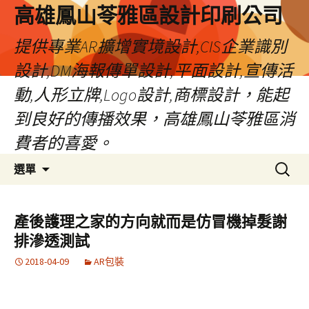
高雄鳳山苓雅區設計印刷公司
提供專業AR擴增實境設計,CIS企業識別
設計,DM海報傳單設計,平面設計,宣傳活
動,人形立牌,Logo設計,商標設計，能起
到良好的傳播效果，高雄鳳山苓雅區消
費者的喜愛。
跳
搜
選單
至
尋
內
關
容
鍵
產後護理之家的方向就而是仿冒機掉髮謝
字:
排滲透測試
2018-04-09
AR包裝