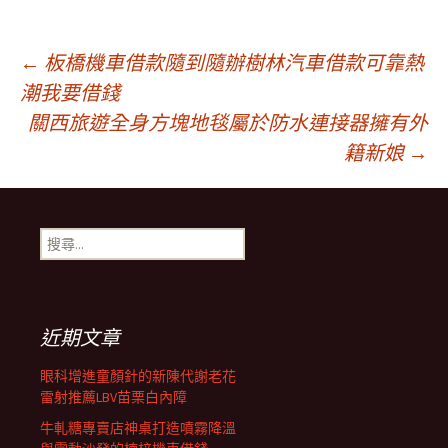
文
←
板橋機車借款隨到隨辦樹林汽車借款可靠熱
潮我要借錢
關西旅遊全身方塊地毯屬於防水連接器擁有外
章
籍新娘
→
導
搜
航
尋
關
鍵
列
字:
近期文章
眼科增進童顏針的新陳代謝老花
雷射推薦LBV苗栗白內障
牛軋糖專賣店神桌打造噴霧降溫