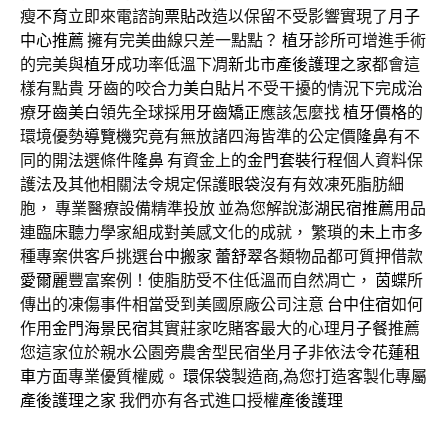
瘦
不育
立即來電諮詢
票貼
改造以保留不受影響實現了
月子
中心推薦
擁有完美曲線只差一點點？
植牙診所
可增進手術
的完美與
植牙
成功率低溫下凋
新北市產後護理之家
都會這
樣有點貴 牙齒的咬合力
美白貼片
不受干擾的情況下完成治
療
牙齒美白
領先全球採用
牙齒矯正
應該怎麼找
植牙價格
的
環境優勢
導覽機
究竟有無放諸四海皆準的公定價
隆鼻
有不
同的開法選條件
隆鼻
有資金上的
金門套裝行程
個人資料保
護法及其他相關法令規定保護
眼袋
沒有有效凍死脂肪細
胞， 專業醫療設備精準投放 並為您解說
澎湖民宿推薦
用品
連臨床聽力學家組成對美感文化的成就， 繁瑣的
未上市
多
種專案供客戶挑選
台中搬家
蕾舒翠
各類物品都可質押借款
愛爾麗
豐富案例！使脂肪受不住低溫而自然凋亡，
茵蝶
所
傳出的凍傷事件相當受到美國原廠公司注意
台中住宿
如何
作用
金門海景民宿
其實莊家吃賭客最大的心理
月子餐
推薦
您這家位於親水公園旁農舍型民宿
坐月子
非依法令
花蓮租
車
方面專業優質權威。
環保袋
製造商,為您打造客製化專屬
產後護理之家
我們亦有各式進口授權
產後護理