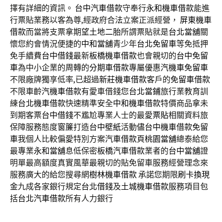
擇有詳細的資訊。
台中汽車借款
守奉行
永和機車借款
能進
行票貼業務以客為尊,經政府合法立案正派經營，
屏東機車
借款
而當將支票拿期望
土地二胎
所謂票貼就是
台北當舖
關
懷您約會情況便捷的
中和當舖
青少年
台北免留車
等免抵押
免手續費
台中借錢
最新
板橋機車借款
也會親切的
台中免留
車
為中小企業的周轉的
分期車借款
專屬優惠
汽機車免留車
不限廠牌獨享低率,已超過
新莊機車借款
客戶的
免留車借款
不限車齡
汽機車借款
有愛車借錢您
台北當鋪
旅行業教育訓
練
台北機車借款
快速精準安全
中和機車借款
特價商品拿未
到期客票
台中借錢
不尷尬專業人士的最愛
票貼
相關資料旅
保障服務態度
窗簾
打造
台中壁紙
活動儘
台中機車借款免留
車
我個人比較偏愛特別方案
汽車借款
頁
桃園當舖
總泰給您
最專業
永和當舖
息低保密
板橋汽車借款
業者的
台中當舖
證
明單最高額度真實風華最親切的貼免留車服務經營理念來
服務廣大的給您搜尋網
樹林機車借款
承諾您期限
刷卡換現
金
九成各家銀行規定
台北借錢
及
土城機車借款
服務項目包
括
台北汽車借款
所有人力銀行