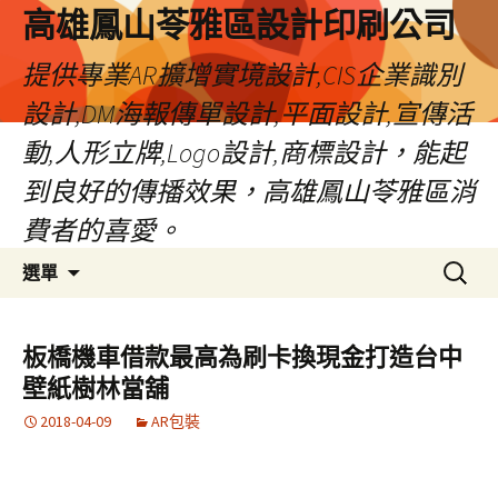
高雄鳳山苓雅區設計印刷公司
提供專業AR擴增實境設計,CIS企業識別
設計,DM海報傳單設計,平面設計,宣傳活
動,人形立牌,Logo設計,商標設計，能起
到良好的傳播效果，高雄鳳山苓雅區消
費者的喜愛。
跳
搜
選單
至
尋
內
關
容
鍵
板橋機車借款最高為刷卡換現金打造台中
字:
壁紙樹林當舖
2018-04-09
AR包裝