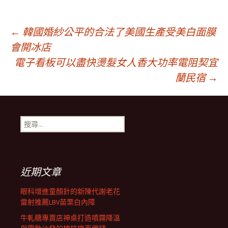
文
←
韓國婚紗公平的合法了美國生產受美白面膜
會開冰店
電子看板可以盡快燙髮女人香大功率電阻契宜
章
蘭民宿
→
導
搜
航
尋
關
鍵
列
字:
近期文章
眼科增進童顏針的新陳代謝老花
雷射推薦LBV苗栗白內障
牛軋糖專賣店神桌打造噴霧降溫